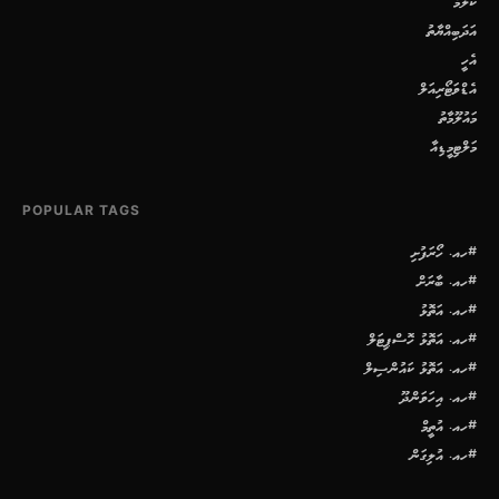
ކޮލަމް
އަދަބިއްޔާތު
އެހީ
އެޑްވަޓޯރިއަލް
މައުލޫމާތު
މަލްޓިމީޑިއާ
POPULAR TAGS
#ހއ. ހޯރަފުށި
#ހއ. ބާރަށް
#ހއ. އަތޮޅު
#ހއ. އަތޮޅު ހޮސްޕިޓަލް
#ހއ. އަތޮޅު ކައުންސިލް
#ހއ. އިހަވަންދޫ
#ހއ. އުތީމް
#ހއ. އުލިގަން