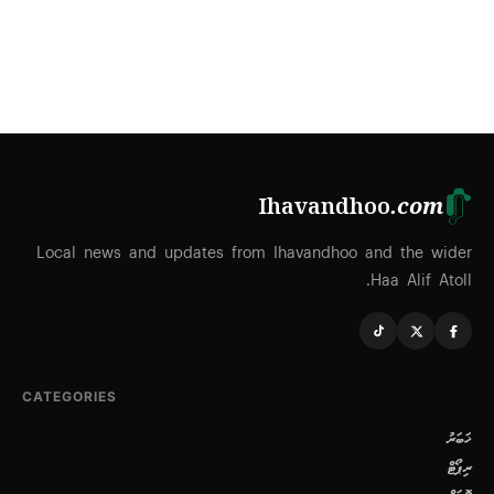
Ihavandhoo
.com
Local news and updates from Ihavandhoo and the wider
Haa Alif Atoll.
CATEGORIES
ޚަބަރު
ރިޕޯޓް