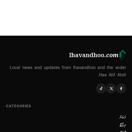
Ihavandhoo
.com
Local news and updates from Ihavandhoo and the wider
Haa Alif Atoll.
CATEGORIES
ޚަބަރު
ރިޕޯޓް