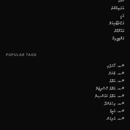
ކޮލަމް
އަދަބިއްޔާތު
އެހީ
އެޑްވަޓޯރިއަލް
މައުލޫމާތު
މަލްޓިމީޑިއާ
POPULAR TAGS
#ހއ. ހޯރަފުށި
#ހއ. ބާރަށް
#ހއ. އަތޮޅު
#ހއ. އަތޮޅު ހޮސްޕިޓަލް
#ހއ. އަތޮޅު ކައުންސިލް
#ހއ. އިހަވަންދޫ
#ހއ. އުތީމް
#ހއ. އުލިގަން