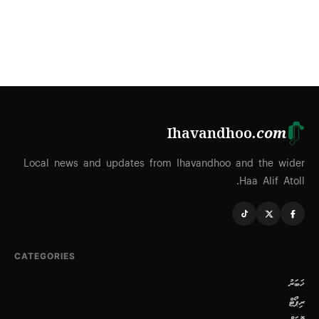
Ihavandhoo
.com
Local news and updates from Ihavandhoo and the wider
Haa Alif Atoll.
CATEGORIES
ޚަބަރު
ރިޕޯޓް