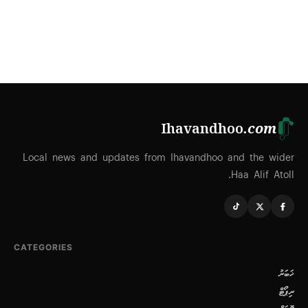
Ihavandhoo
.com
Local news and updates from Ihavandhoo and the wider
Haa Alif Atoll.
CATEGORIES
ޚަބަރު
ރިޕޯޓް