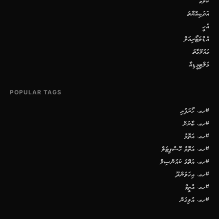
ކޮލަމް
އަދަބިއްޔާތު
އެހީ
އެޑްވަޓޯރިއަލް
މައުލޫމާތު
މަލްޓިމީޑިއާ
POPULAR TAGS
#ހއ. ހޯރަފުށި
#ހއ. ބާރަށް
#ހއ. އަތޮޅު
#ހއ. އަތޮޅު ހޮސްޕިޓަލް
#ހއ. އަތޮޅު ކައުންސިލް
#ހއ. އިހަވަންދޫ
#ހއ. އުތީމް
#ހއ. އުލިގަން