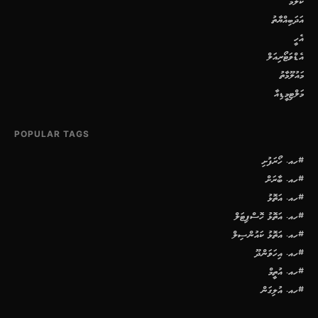
ކޮލަމް
އަދަބިއްޔާތު
އެހީ
އެޑްވަޓޯރިއަލް
މައުލޫމާތު
މަލްޓިމީޑިއާ
POPULAR TAGS
#ހއ. ހޯރަފުށި
#ހއ. ބާރަށް
#ހއ. އަތޮޅު
#ހއ. އަތޮޅު ހޮސްޕިޓަލް
#ހއ. އަތޮޅު ކައުންސިލް
#ހއ. އިހަވަންދޫ
#ހއ. އުތީމް
#ހއ. އުލިގަން