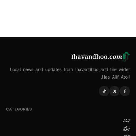
Ihavandhoo
.com
Local news and updates from Ihavandhoo and the wider
Haa Alif Atoll.
CATEGORIES
ޚަބަރު
ރިޕޯޓް