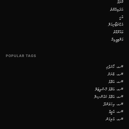
ކޮލަމް
އަދަބިއްޔާތު
އެހީ
އެޑްވަޓޯރިއަލް
މައުލޫމާތު
މަލްޓިމީޑިއާ
POPULAR TAGS
#ހއ. ހޯރަފުށި
#ހއ. ބާރަށް
#ހއ. އަތޮޅު
#ހއ. އަތޮޅު ހޮސްޕިޓަލް
#ހއ. އަތޮޅު ކައުންސިލް
#ހއ. އިހަވަންދޫ
#ހއ. އުތީމް
#ހއ. އުލިގަން