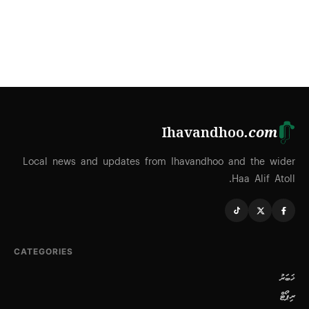
Ihavandhoo
.com
Local news and updates from Ihavandhoo and the wider
Haa Alif Atoll.
CATEGORIES
ޚަބަރު
ރިޕޯޓް