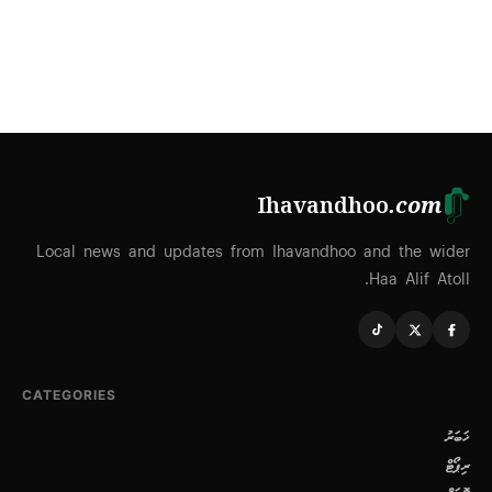
Ihavandhoo
.com
Local news and updates from Ihavandhoo and the wider
Haa Alif Atoll.
CATEGORIES
ޚަބަރު
ރިޕޯޓް