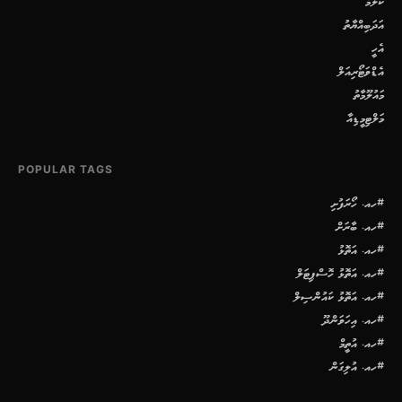
ކޮލަމް
އަދަބިއްޔާތު
އެހީ
އެޑްވަޓޯރިއަލް
މައުލޫމާތު
މަލްޓިމީޑިއާ
POPULAR TAGS
#ހއ. ހޯރަފުށި
#ހއ. ބާރަށް
#ހއ. އަތޮޅު
#ހއ. އަތޮޅު ހޮސްޕިޓަލް
#ހއ. އަތޮޅު ކައުންސިލް
#ހއ. އިހަވަންދޫ
#ހއ. އުތީމް
#ހއ. އުލިގަން