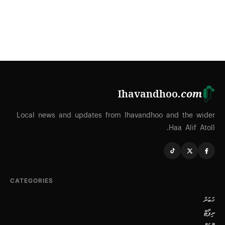
Ihavandhoo
.com
Local news and updates from Ihavandhoo and the wider
Haa Alif Atoll.
CATEGORIES
ޚަބަރު
ރިޕޯޓް