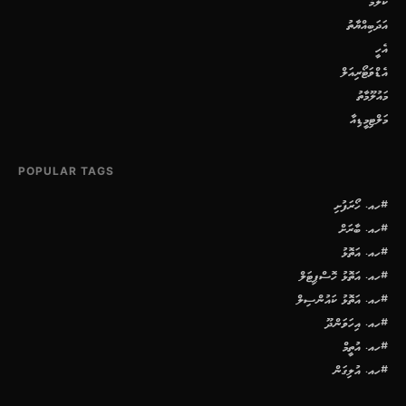
ކޮލަމް
އަދަބިއްޔާތު
އެހީ
އެޑްވަޓޯރިއަލް
މައުލޫމާތު
މަލްޓިމީޑިއާ
POPULAR TAGS
#ހއ. ހޯރަފުށި
#ހއ. ބާރަށް
#ހއ. އަތޮޅު
#ހއ. އަތޮޅު ހޮސްޕިޓަލް
#ހއ. އަތޮޅު ކައުންސިލް
#ހއ. އިހަވަންދޫ
#ހއ. އުތީމް
#ހއ. އުލިގަން