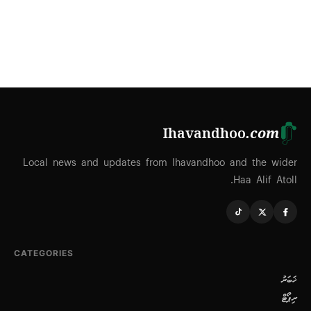
Ihavandhoo
.com
Local news and updates from Ihavandhoo and the wider
Haa Alif Atoll.
CATEGORIES
ޚަބަރު
ރިޕޯޓް