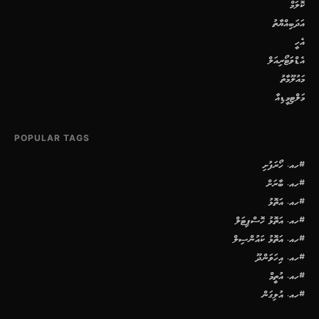
ކޮލަމް
އަދަބިއްޔާތު
އެހީ
އެޑްވަޓޯރިއަލް
މައުލޫމާތު
މަލްޓިމީޑިއާ
POPULAR TAGS
#ހއ. ހޯރަފުށި
#ހއ. ބާރަށް
#ހއ. އަތޮޅު
#ހއ. އަތޮޅު ހޮސްޕިޓަލް
#ހއ. އަތޮޅު ކައުންސިލް
#ހއ. އިހަވަންދޫ
#ހއ. އުތީމް
#ހއ. އުލިގަން