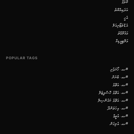
ކޮލަމް
އަދަބިއްޔާތު
އެހީ
އެޑްވަޓޯރިއަލް
މައުލޫމާތު
މަލްޓިމީޑިއާ
POPULAR TAGS
#ހއ. ހޯރަފުށި
#ހއ. ބާރަށް
#ހއ. އަތޮޅު
#ހއ. އަތޮޅު ހޮސްޕިޓަލް
#ހއ. އަތޮޅު ކައުންސިލް
#ހއ. އިހަވަންދޫ
#ހއ. އުތީމް
#ހއ. އުލިގަން