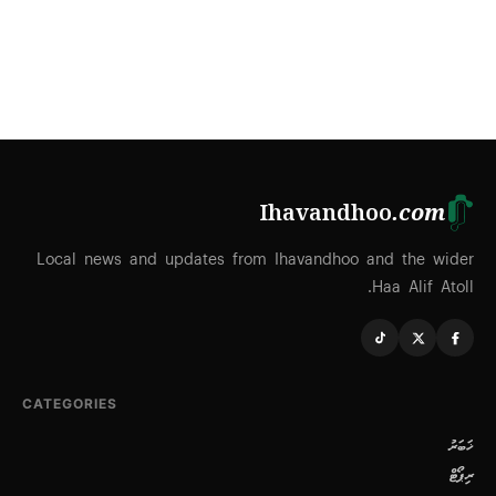
Ihavandhoo
.com
Local news and updates from Ihavandhoo and the wider
Haa Alif Atoll.
CATEGORIES
ޚަބަރު
ރިޕޯޓް