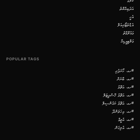
ކޮލަމް
އަދަބިއްޔާތު
އެހީ
އެޑްވަޓޯރިއަލް
މައުލޫމާތު
މަލްޓިމީޑިއާ
POPULAR TAGS
#ހއ. ހޯރަފުށި
#ހއ. ބާރަށް
#ހއ. އަތޮޅު
#ހއ. އަތޮޅު ހޮސްޕިޓަލް
#ހއ. އަތޮޅު ކައުންސިލް
#ހއ. އިހަވަންދޫ
#ހއ. އުތީމް
#ހއ. އުލިގަން