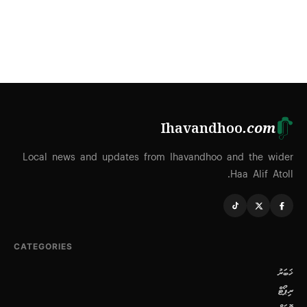
Ihavandhoo
.com
Local news and updates from Ihavandhoo and the wider
Haa Alif Atoll.
CATEGORIES
ޚަބަރު
ރިޕޯޓް