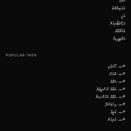
ކޮލަމް
އަދަބިއްޔާތު
އެހީ
އެޑްވަޓޯރިއަލް
މައުލޫމާތު
މަލްޓިމީޑިއާ
POPULAR TAGS
#ހއ. ހޯރަފުށި
#ހއ. ބާރަށް
#ހއ. އަތޮޅު
#ހއ. އަތޮޅު ހޮސްޕިޓަލް
#ހއ. އަތޮޅު ކައުންސިލް
#ހއ. އިހަވަންދޫ
#ހއ. އުތީމް
#ހއ. އުލިގަން