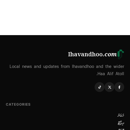
Ihavandhoo
.com
Local news and updates from Ihavandhoo and the wider
Haa Alif Atoll.
CATEGORIES
ޚަބަރު
ރިޕޯޓް