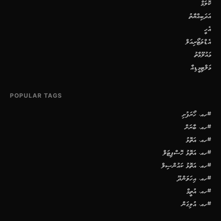
ކޮލަމް
އަދަބިއްޔާތު
އެހީ
އެޑްވަޓޯރިއަލް
މައުލޫމާތު
މަލްޓިމީޑިއާ
POPULAR TAGS
#ހއ. ހޯރަފުށި
#ހއ. ބާރަށް
#ހއ. އަތޮޅު
#ހއ. އަތޮޅު ހޮސްޕިޓަލް
#ހއ. އަތޮޅު ކައުންސިލް
#ހއ. އިހަވަންދޫ
#ހއ. އުތީމް
#ހއ. އުލިގަން