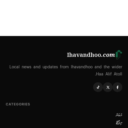
Ihavandhoo
.com
Local news and updates from Ihavandhoo and the wider
Haa Alif Atoll.
CATEGORIES
ޚަބަރު
ރިޕޯޓް