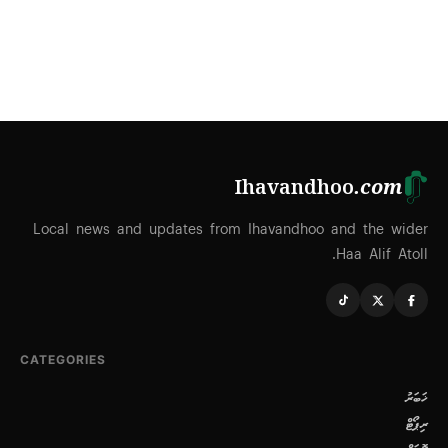
Ihavandhoo
.com
Local news and updates from Ihavandhoo and the wider
Haa Alif Atoll.
CATEGORIES
ޚަބަރު
ރިޕޯޓް