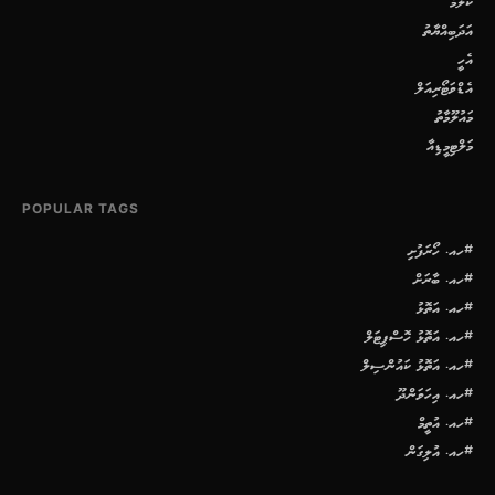
ކޮލަމް
އަދަބިއްޔާތު
އެހީ
އެޑްވަޓޯރިއަލް
މައުލޫމާތު
މަލްޓިމީޑިއާ
POPULAR TAGS
#ހއ. ހޯރަފުށި
#ހއ. ބާރަށް
#ހއ. އަތޮޅު
#ހއ. އަތޮޅު ހޮސްޕިޓަލް
#ހއ. އަތޮޅު ކައުންސިލް
#ހއ. އިހަވަންދޫ
#ހއ. އުތީމް
#ހއ. އުލިގަން