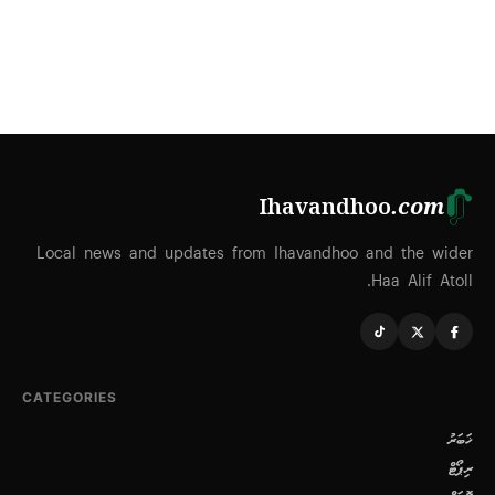
Ihavandhoo
.com
Local news and updates from Ihavandhoo and the wider
Haa Alif Atoll.
CATEGORIES
ޚަބަރު
ރިޕޯޓް