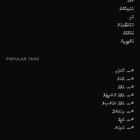
ކޮލަމް
އަދަބިއްޔާތު
އެހީ
އެޑްވަޓޯރިއަލް
މައުލޫމާތު
މަލްޓިމީޑިއާ
POPULAR TAGS
#ހއ. ހޯރަފުށި
#ހއ. ބާރަށް
#ހއ. އަތޮޅު
#ހއ. އަތޮޅު ހޮސްޕިޓަލް
#ހއ. އަތޮޅު ކައުންސިލް
#ހއ. އިހަވަންދޫ
#ހއ. އުތީމް
#ހއ. އުލިގަން