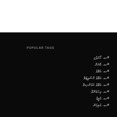
POPULAR TAGS
#ހއ. ހޯރަފުށި
#ހއ. ބާރަށް
#ހއ. އަތޮޅު
#ހއ. އަތޮޅު ހޮސްޕިޓަލް
#ހއ. އަތޮޅު ކައުންސިލް
#ހއ. އިހަވަންދޫ
#ހއ. އުތީމް
#ހއ. އުލިގަން