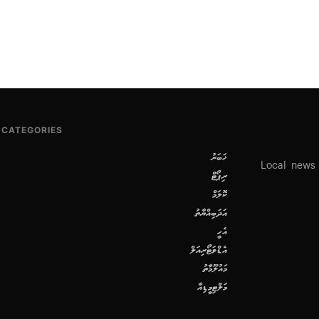
CATEGORIES
ޚަބަރު
Local news
ރިޕޯޓް
ކޮލަމް
އަދަބިއްޔާތު
އެހީ
އެޑްވަޓޯރިއަލް
މައުލޫމާތު
މަލްޓިމީޑިއާ