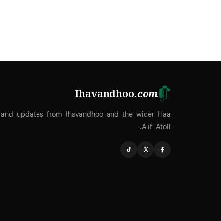
Ihavandhoo
.com
 and updates from Ihavandhoo and the wider Haa
Alif Atoll.