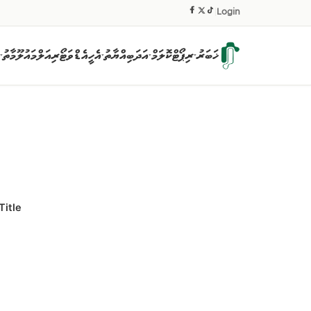
|
Login
ޚަބަރު
ރިޕޯޓް
ކޮލަމް
އަދަބިއްޔާތު
އެހީ
އެޑްވަޓޯރިއަލް
މައުލޫމާތު
▾
▾
▾
▾
Title