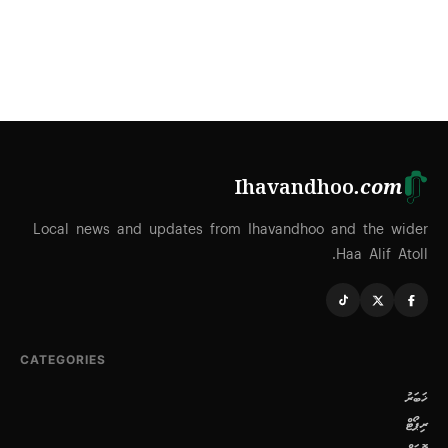
Ihavandhoo
.com
Local news and updates from Ihavandhoo and the wider
Haa Alif Atoll.
CATEGORIES
ޚަބަރު
ރިޕޯޓް