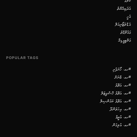
ކޮލަމް
އަދަބިއްޔާތު
އެހީ
އެޑްވަޓޯރިއަލް
މައުލޫމާތު
މަލްޓިމީޑިއާ
POPULAR TAGS
#ހއ. ހޯރަފުށި
#ހއ. ބާރަށް
#ހއ. އަތޮޅު
#ހއ. އަތޮޅު ހޮސްޕިޓަލް
#ހއ. އަތޮޅު ކައުންސިލް
#ހއ. އިހަވަންދޫ
#ހއ. އުތީމް
#ހއ. އުލިގަން