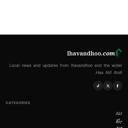
Ihavandhoo
.com
Local news and updates from Ihavandhoo and the wider
Haa Alif Atoll.
CATEGORIES
ޚަބަރު
ރިޕޯޓް