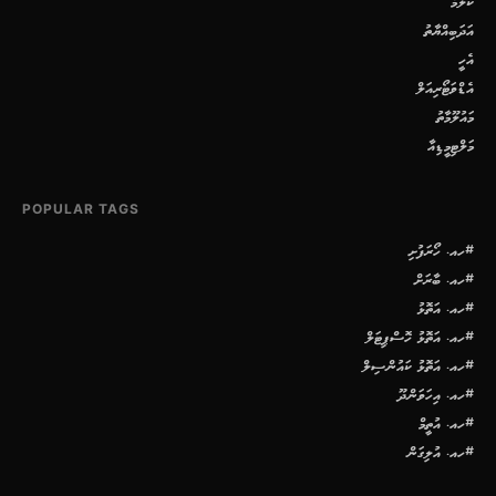
ކޮލަމް
އަދަބިއްޔާތު
އެހީ
އެޑްވަޓޯރިއަލް
މައުލޫމާތު
މަލްޓިމީޑިއާ
POPULAR TAGS
#ހއ. ހޯރަފުށި
#ހއ. ބާރަށް
#ހއ. އަތޮޅު
#ހއ. އަތޮޅު ހޮސްޕިޓަލް
#ހއ. އަތޮޅު ކައުންސިލް
#ހއ. އިހަވަންދޫ
#ހއ. އުތީމް
#ހއ. އުލިގަން