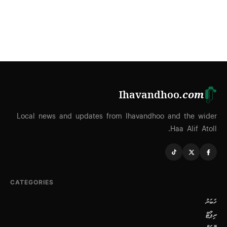
Ihavandhoo
.com
Local news and updates from Ihavandhoo and the wider
Haa Alif Atoll.
CATEGORIES
ޚަބަރު
ރިޕޯޓް