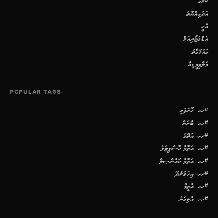
ކޮލަމް
އަދަބިއްޔާތު
އެހީ
އެޑްވަޓޯރިއަލް
މައުލޫމާތު
މަލްޓިމީޑިއާ
POPULAR TAGS
#ހއ. ހޯރަފުށި
#ހއ. ބާރަށް
#ހއ. އަތޮޅު
#ހއ. އަތޮޅު ހޮސްޕިޓަލް
#ހއ. އަތޮޅު ކައުންސިލް
#ހއ. އިހަވަންދޫ
#ހއ. އުތީމް
#ހއ. އުލިގަން