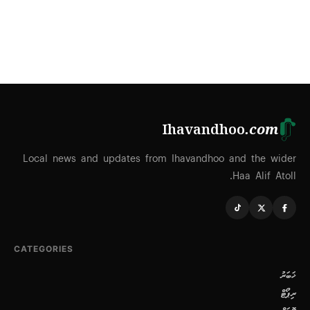
Ihavandhoo
.com
Local news and updates from Ihavandhoo and the wider
Haa Alif Atoll.
CATEGORIES
ޚަބަރު
ރިޕޯޓް