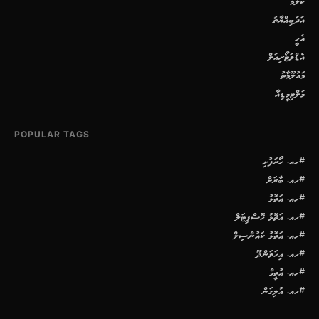
ކޮލަމް
އަދަބިއްޔާތު
އެހީ
އެޑްވަޓޯރިއަލް
މައުލޫމާތު
މަލްޓިމީޑިއާ
POPULAR TAGS
#ހއ. ހޯރަފުށި
#ހއ. ބާރަށް
#ހއ. އަތޮޅު
#ހއ. އަތޮޅު ހޮސްޕިޓަލް
#ހއ. އަތޮޅު ކައުންސިލް
#ހއ. އިހަވަންދޫ
#ހއ. އުތީމް
#ހއ. އުލިގަން