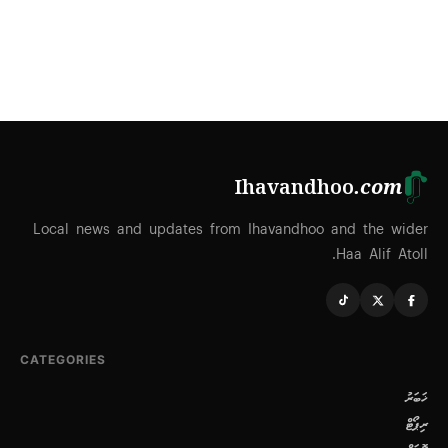
Ihavandhoo
.com
Local news and updates from Ihavandhoo and the wider
Haa Alif Atoll.
CATEGORIES
ޚަބަރު
ރިޕޯޓް