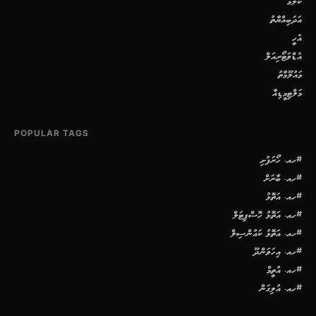
ކޮލަމް
އަދަބިއްޔާތު
އެހީ
އެޑްވަޓޯރިއަލް
މައުލޫމާތު
މަލްޓިމީޑިއާ
POPULAR TAGS
#ހއ. ހޯރަފުށި
#ހއ. ބާރަށް
#ހއ. އަތޮޅު
#ހއ. އަތޮޅު ހޮސްޕިޓަލް
#ހއ. އަތޮޅު ކައުންސިލް
#ހއ. އިހަވަންދޫ
#ހއ. އުތީމް
#ހއ. އުލިގަން