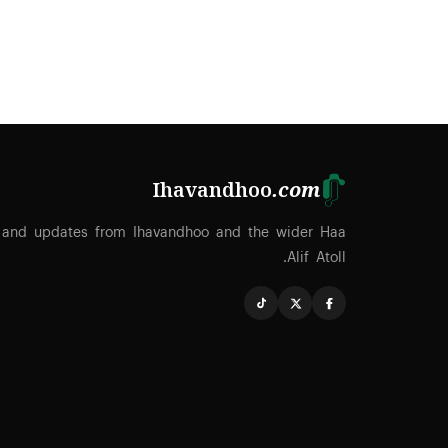
Ihavandhoo
.com
 and updates from Ihavandhoo and the wider Haa
Alif Atoll.