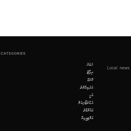
CATEGORIES
ޚަބަރު
Local news
ރިޕޯޓް
ކޮލަމް
އަދަބިއްޔާތު
އެހީ
އެޑްވަޓޯރިއަލް
މައުލޫމާތު
މަލްޓިމީޑިއާ