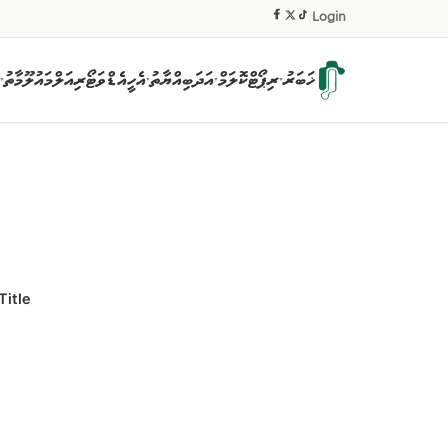
|
Login
ޚަބަރު
ރިޕޯޓް
ކޮލަމް
އަދަބިއްޔާތު
އެހީ
އެޑްވަޓޯރިއަލް
މައުލޫމާތު
▾
▾
▾
▾
Title