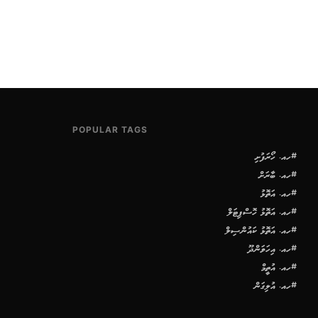
POPULAR TAGS
#ހއ. ހޯރަފުށި
#ހއ. ބާރަށް
#ހއ. އަތޮޅު
#ހއ. އަތޮޅު ހޮސްޕިޓަލް
#ހއ. އަތޮޅު ކައުންސިލް
#ހއ. އިހަވަންދޫ
#ހއ. އުތީމް
#ހއ. އުލިގަން