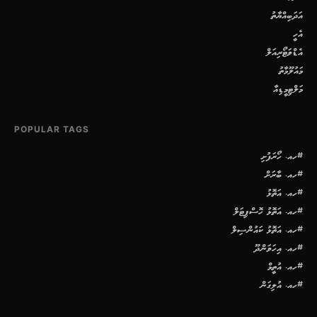
އަދަބިއްޔާތު
އެހީ
އެޑްވަޓޯރިއަލް
މައުލޫމާތު
މަލްޓިމީޑިއާ
POPULAR TAGS
#ހއ. ހޯރަފުށި
#ހއ. ބާރަށް
#ހއ. އަތޮޅު
#ހއ. އަތޮޅު ހޮސްޕިޓަލް
#ހއ. އަތޮޅު ކައުންސިލް
#ހއ. އިހަވަންދޫ
#ހއ. އުތީމް
#ހއ. އުލިގަން