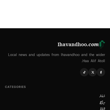
Ihavandhoo
.com
Local news and updates from Ihavandhoo and the wider
Haa Alif Atoll.
CATEGORIES
ޚަބަރު
ރިޕޯޓް
ކޮލަމް