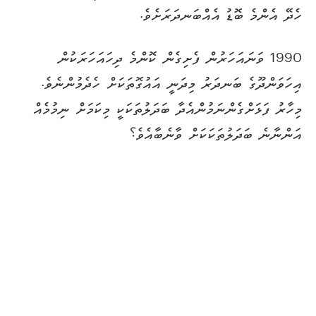
ހެދޭ އެންމެ ބޮޑު އެއްބަނދަރަށެވެ.
1990 ވަނައަހަރުން ފެށިގެން ކޮންމެ ދިހައަހަރަކުން
އިހަވަންދޫގެ ބަނދަރު މިދަނީ އައުގޮތަކަށް ހެދެމުންނެވެ.
މިހާރު ފަޅަށްގެންނަމުންއެދާ ބަދަލުތަކަކީ މިކަމަށް ނިމުމެއް
އަންނާނެ ބަދަލުތަކަކަށް ވާނެބާއެވެ؟