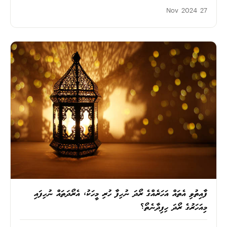
27 Nov 2024
ފާއިތުވި އެތައް އަހަރެއްގެ ރޯދަ ނުހިފާ ހުރި މީހަކު، އެރޯދަތައް ނުހިފައި
މިއަހަރުގެ ރޯދަ ހިފިދާނެތޯ؟