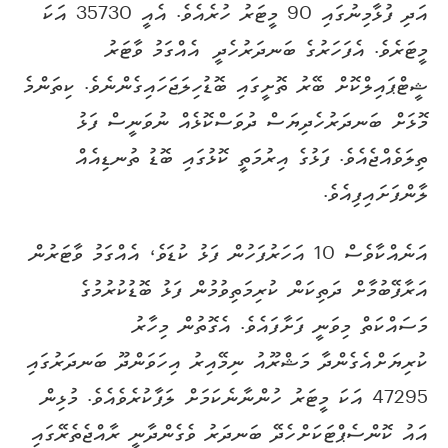
އަދި ފުޅާމިނުގައި 90 މީޓަރު ހުރެއެވެ. އެއީ 35730 އަކަ
މީޓަރެވެ. އެފަހަރުގެ ބަނދަރުހެދީ އެއްގަމު ވާޓަރު
ޝީޓްޕައިލްކޮށް ބޭރު ތޮށީގައި ބޮޑުހިލަޖަހައިގެންނެވެ. ކިތަންމެ
މޮޅަށް ބަނދަރުހެދިޔަސް ދުވަސްކޮޅެއް ނުވަނީސް ފަޅު
ތިލަވެއްޖެއެވެ. ފަޅުގެ އިރުމަތީ ކޮޅުގައި ބޮޑު ތުނޑިއެއް
ލާންފަށައިފިއެވެ.
އަނެއްކާވެސް 10 އަހަރުފަހުން ފަޅު ކުޑަވެ، އެއްގަމު ވާޓަރުން
އަރާފޭބުމާށް ދަތިކަން ކުރިމަތިވުމުން ފަޅު ބޮޑުކުރުމުގެ
މަސައްކަތް މިވަނީ ފަށާފައެވެ. އެގޮތުން މިހާރު
ކުރިޔަށްއެގެންދާ މަޝްރޫއު ނިމޭއިރު އިހަވަންދޫ ބަނދަރުގައި
47295 އަކަ މީޓަރު ހުންނާނެކަމަށް ލަފާކުރެވެއެވެ. މުޅިން
އައު ކޮންސެޕްޓަކަށްހެދޭ ބަނދަރު ވެގެންދާނީ ރާއްޖެތެރޭގައި