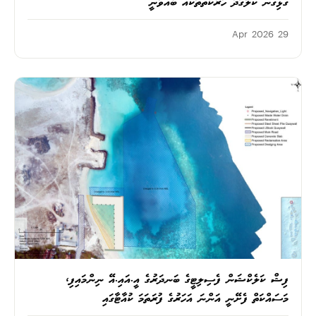
ގުޅިގެން ކުލަގަދަ ހަރަކާތްތަކެއް ބާއްވަނީ
29 Apr 2026
ފިޝް ކަލެކްޝަން ފެސިލިޓީގެ ބަނދަރުގެ އީ.އައި.އޭ ނިންމައިފި،
މަސައްކަތް ފެށޭނީ އަންނަ އަހަރުގެ ފުރަތަމަ ކުއާޓާގައި