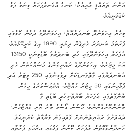
އަންނަ ތަރައްޤީ އާއިއެކު، ކަނޑު އުޅަނދުފަހަރު ގިނަވެ ފަޅު
ކުޑަވަނީއެވެ.
މިހާރު އިހަވަންދޫ ބަނދަރުއޮތް، އިހަވަންދޫގެ ދެކުނު ކޮޅުގައި
ފުރަތަމަ ބަނދަރު ހެދިގެން ދިޔައީ 1990 އިގެ ކުރީކޮޅުއެވެ.
އެފަހަރު އިހަވަންދޫގައި ހެދި ބަނދަރުގެ ބޮޑުމިނަކީ 13150
އަކަ މީޓަރެވެ. އިހަވަންދޫގެ ރައްޔިތުންގެ މަސައްކަތުން ހެދި
އެބަނދަރުގައި ގާތްގަނޑަކަށް ދިގުމިނުގައި 250 މީޓަރު އަދި
ފުޅާމިނުގައި 50 މީޓަރު ހުއްޓެވެ. އެދުވަސްވަރުގެ މީހުން
ބުނާގޮތުގައި އެފަހަރު ބޭރުތޮށިހެދީ ބޮޑެތި ގާ
ބޭނުންކޮށްގެންނެވެ. މޫސުން ގޯސްވެ ބޭރު ތޮށި ވެއްޓުމުން،
ދެއަވަށުގެ ރައްޔިތުންނަށް ގޮވައިގެން މަރާމާތު ކުރަނީއެވެ.
ހަނދާންވާގޮތުން އެފަހަރު ކޮނުނު ފަޅުގައި އިރުމަތީ ފަރާތާއި