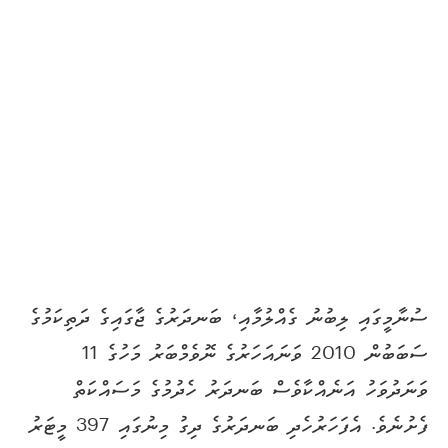
ސުނާމީގައި ލިބުނު ގެއްލުމާއި، ބަނދަރުގެ ޖާގައިގެ ދަތިކަމުގެ
ސަބަބުން 2010 ވަނައަހަރުގެ ނޮވެމްބަރު މަހުގެ 11
ވަނަދުވަހު އަނެއްކާވެސް ބަނދަރު ހެދުމުގެ މަސައްކަތް
ފެށުނެވެ. އެފަހަރުހެދި ބަނދަރުގެ ދިގު މިނުގައި 397 މީޓަރު