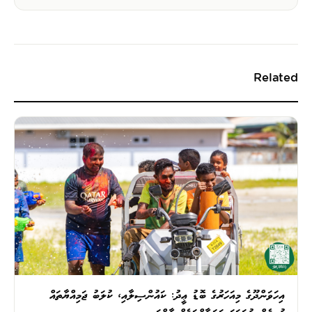
Related
އިހަވަންދޫގެ މިއަހަރުގެ ބޮޑު ޢީދު: ކައުންސިލާއި، ކުލަބު ޖަމިއްޔާތައް