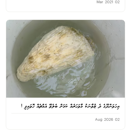
02 Mar 2021
އިހަވަންދޫގެ ދެ ޒުވާނަކު މާވަހަރެއް ކަމަށް ބެލެވޭ އެއްޗެއް ހޮވައިފި !
02 Aug 2026