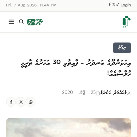
Fri, 7 Aug 2026, 11:44 PM
|
Login
ރިޕޯޓް
އިހަވަންދޫގެ ބަނދަރު – ފާއިތުވި 30 އަހަރުގެ ތާރީހީ
ހުލާސާއެއް!
މުޙައްމަދު އަކުރަމް
25 - ޖޫން - 2020