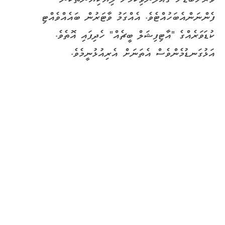
ފެންނަންއެބަހުއްޓެވެ. އެއްގަމު ވާޓަރުން ބައެއްވެއްޓި
ކުޑަވަރެއްގެ "އާޓިފިޝަލް ބީޗެއް" ހެދިފައި އޮތެވެ.
އަޅުގަނޑުމެންވެސް އެތަނަށް އެރިއުޅުނީމެވެ.