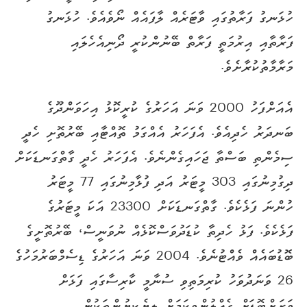
ހުޅަނގު ފަރާތުގައި ވާޓަރެއް ލާފައެއް ނޯވެއެވެ. ހުޅަނގު
ފަރާތާއި އިރުމަތީ ފަރާތް ބޭނުންކުރީ ދޯނިއެހެލައި
މަރާމާތުކުރާށެވެ.
އެއަށްފަހު 2000 ވަނަ އަހަރުގެ ކުރީކޮޅު އިހަވަންދޫގެ
ބަނދަރު ހެދިއެވެ. އެފަހަރު އެއްގަމު ތޮއްޓާއި ބޭރުތޮށި ހެދީ
ސިމެންތި ބަސްތާ ޖަހައިގެންނެވެ. އެފަހަރު ހެދީ ގާތްގަނޑަކަށް
ދިގުމިނުގައި 303 މީޓަރު އަދި ފުޅާމިނުގައި 77 މީޓަރު
ހުންނަ ފަޅެކެވެ. ގާތްގަނޑަކަށް 23300 އަކަ މީޓަރުގެ
ފަޅެކެވެ. ފަޅު ހެދިތާ ކުޑަދުވަސްކޮޅެއް ނުވަނީސް، ބޭރުތޮށީގެ
ބޮޑުބައެއް ވެއްޓުނެވެ. 2004 ވަނަ އަހަރުގެ ޑިސެމްބަރުމަހުގެ
26 ވަނަދުވަހު ކުރިމަތިވި ސުނާމީ ކާރިސާގައި ފަޅަށް
ވަރަށްބޮޑަށް ގެއްލުންވިކަމަށް ލިޔެކިޔުންތަކުން