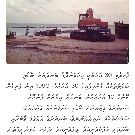
ފާއިތުވި 30 އަހަރަކީ އިހަވަންދޫގެ ބަނދަރަށް ބޮޑެތި
ބަދަލުތަކެއް ގެނެވިފައިވާ 30 އަހަރެވެ. 1990 އިން ފެށިގެން
ކޮންމެ 10 އަހަރަކުން ބަނދަރު އިތުރަށް ފުންކޮށް
ބަނދަރުގެ ޑިޒައިނަށް ބޮޑެތި ބަދަލުތަކެއް ގެނެވެއެވެ.
ސަބަބުތަކެއް ނެތިއެއްނޫނެވެ. ބަނދަރުގެ އެއްގަމު ވާޓަރާއި
ބޭރުތޮށި ހަލާކުވަނީއެވެ. ތިލަވަނީއެވެ. ރަށަށް އުމްރާނީގޮތުން