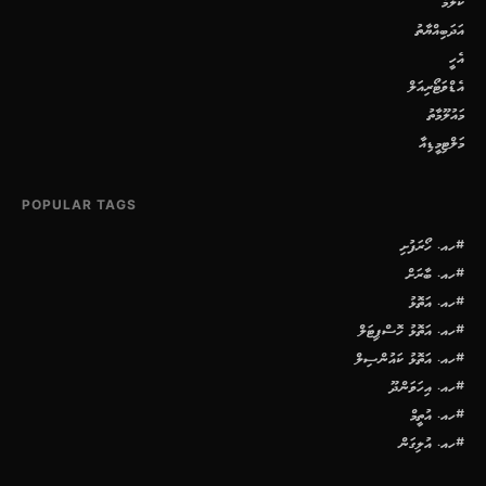
ކޮލަމް
އަދަބިއްޔާތު
އެހީ
އެޑްވަޓޯރިއަލް
މައުލޫމާތު
މަލްޓިމީޑިއާ
POPULAR TAGS
#ހއ. ހޯރަފުށި
#ހއ. ބާރަށް
#ހއ. އަތޮޅު
#ހއ. އަތޮޅު ހޮސްޕިޓަލް
#ހއ. އަތޮޅު ކައުންސިލް
#ހއ. އިހަވަންދޫ
#ހއ. އުތީމް
#ހއ. އުލިގަން