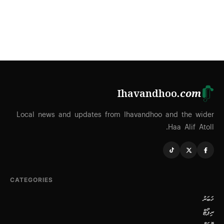
Ihavandhoo
.com
Local news and updates from Ihavandhoo and the wider
Haa Alif Atoll.
CATEGORIES
ޚަބަރު
ރިޕޯޓް