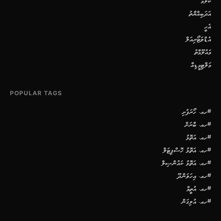
ކޮލަމް
އަދަބިއްޔާތު
އެހީ
އެޑްވަޓޯރިއަލް
މައުލޫމާތު
މަލްޓިމީޑިއާ
POPULAR TAGS
#ހއ. ހޯރަފުށި
#ހއ. ބާރަށް
#ހއ. އަތޮޅު
#ހއ. އަތޮޅު ހޮސްޕިޓަލް
#ހއ. އަތޮޅު ކައުންސިލް
#ހއ. އިހަވަންދޫ
#ހއ. އުތީމް
#ހއ. އުލިގަން