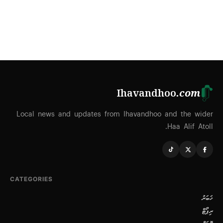
Ihavandhoo
.com
Local news and updates from Ihavandhoo and the wider
Haa Alif Atoll.
CATEGORIES
ޚަބަރު
ރިޕޯޓް