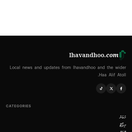
Ihavandhoo
.com
Local news and updates from Ihavandhoo and the wider
Haa Alif Atoll.
CATEGORIES
ޚަބަރު
ރިޕޯޓް