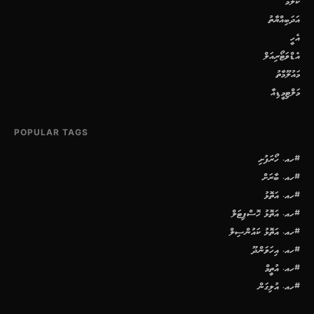
ކޮލަމް
އަދަބިއްޔާތު
އެހީ
އެޑްވަޓޯރިއަލް
މައުލޫމާތު
މަލްޓިމީޑިއާ
POPULAR TAGS
#ހއ. ހޯރަފުށި
#ހއ. ބާރަށް
#ހއ. އަތޮޅު
#ހއ. އަތޮޅު ހޮސްޕިޓަލް
#ހއ. އަތޮޅު ކައުންސިލް
#ހއ. އިހަވަންދޫ
#ހއ. އުތީމް
#ހއ. އުލިގަން