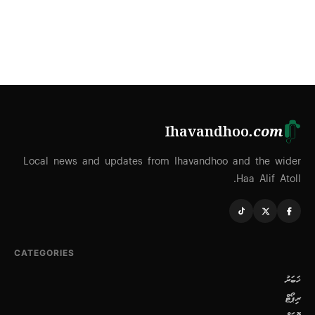
Ihavandhoo
.com
Local news and updates from Ihavandhoo and the wider
Haa Alif Atoll.
CATEGORIES
ޚަބަރު
ރިޕޯޓް