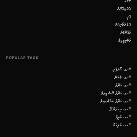
ކޮލަމް
އަދަބިއްޔާތު
އެހީ
އެޑްވަޓޯރިއަލް
މައުލޫމާތު
މަލްޓިމީޑިއާ
POPULAR TAGS
#ހއ. ހޯރަފުށި
#ހއ. ބާރަށް
#ހއ. އަތޮޅު
#ހއ. އަތޮޅު ހޮސްޕިޓަލް
#ހއ. އަތޮޅު ކައުންސިލް
#ހއ. އިހަވަންދޫ
#ހއ. އުތީމް
#ހއ. އުލިގަން