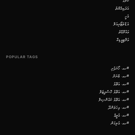
ކޮލަމް
އަދަބިއްޔާތު
އެހީ
އެޑްވަޓޯރިއަލް
މައުލޫމާތު
މަލްޓިމީޑިއާ
POPULAR TAGS
#ހއ. ހޯރަފުށި
#ހއ. ބާރަށް
#ހއ. އަތޮޅު
#ހއ. އަތޮޅު ހޮސްޕިޓަލް
#ހއ. އަތޮޅު ކައުންސިލް
#ހއ. އިހަވަންދޫ
#ހއ. އުތީމް
#ހއ. އުލިގަން