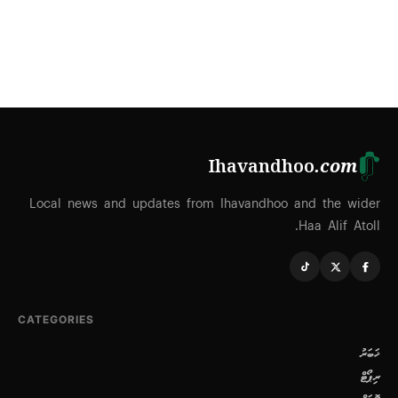
Ihavandhoo
.com
Local news and updates from Ihavandhoo and the wider
Haa Alif Atoll.
CATEGORIES
ޚަބަރު
ރިޕޯޓް