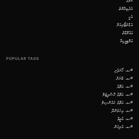
ކޮލަމް
އަދަބިއްޔާތު
އެހީ
އެޑްވަޓޯރިއަލް
މައުލޫމާތު
މަލްޓިމީޑިއާ
POPULAR TAGS
#ހއ. ހޯރަފުށި
#ހއ. ބާރަށް
#ހއ. އަތޮޅު
#ހއ. އަތޮޅު ހޮސްޕިޓަލް
#ހއ. އަތޮޅު ކައުންސިލް
#ހއ. އިހަވަންދޫ
#ހއ. އުތީމް
#ހއ. އުލިގަން