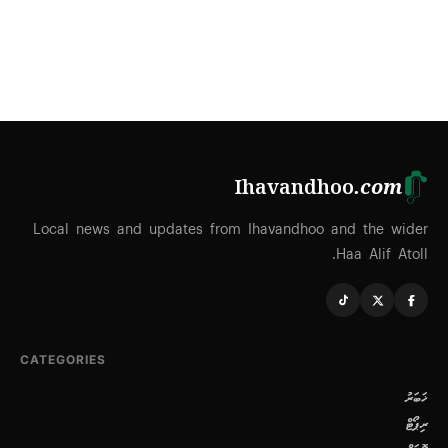
Ihavandhoo
.com
Local news and updates from Ihavandhoo and the wider
Haa Alif Atoll.
CATEGORIES
ޚަބަރު
ރިޕޯޓް