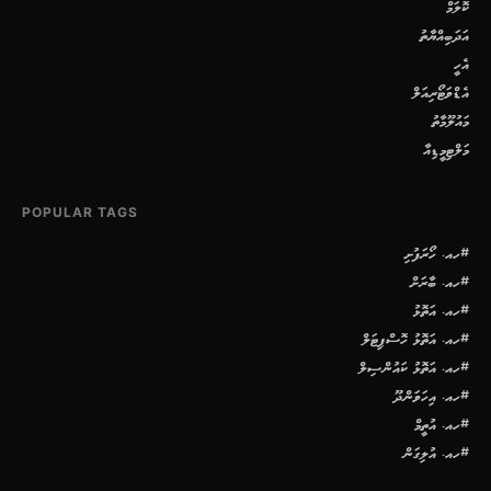
ކޮލަމް
އަދަބިއްޔާތު
އެހީ
އެޑްވަޓޯރިއަލް
މައުލޫމާތު
މަލްޓިމީޑިއާ
POPULAR TAGS
#ހއ. ހޯރަފުށި
#ހއ. ބާރަށް
#ހއ. އަތޮޅު
#ހއ. އަތޮޅު ހޮސްޕިޓަލް
#ހއ. އަތޮޅު ކައުންސިލް
#ހއ. އިހަވަންދޫ
#ހއ. އުތީމް
#ހއ. އުލިގަން