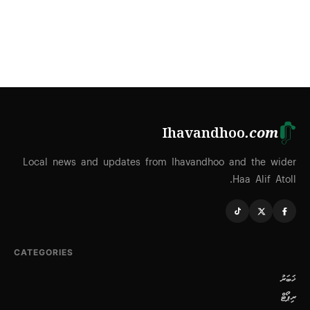
Ihavandhoo
.com
Local news and updates from Ihavandhoo and the wider
Haa Alif Atoll.
CATEGORIES
ޚަބަރު
ރިޕޯޓް