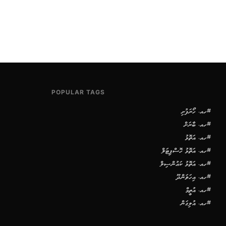
POPULAR TAGS
#ހއ. ހޯރަފުށި
#ހއ. ބާރަށް
#ހއ. އަތޮޅު
#ހއ. އަތޮޅު ހޮސްޕިޓަލް
#ހއ. އަތޮޅު ކައުންސިލް
#ހއ. އިހަވަންދޫ
#ހއ. އުތީމް
#ހއ. އުލިގަން