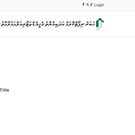
|
Login
ޚަބަރު
ރިޕޯޓް
ކޮލަމް
އަދަބިއްޔާތު
އެހީ
އެޑްވަޓޯރިއަލް
މައުލޫމާތު
▾
▾
▾
▾
Title