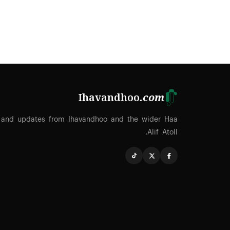
Ihavandhoo
.com
 and updates from Ihavandhoo and the wider Haa
Alif Atoll.