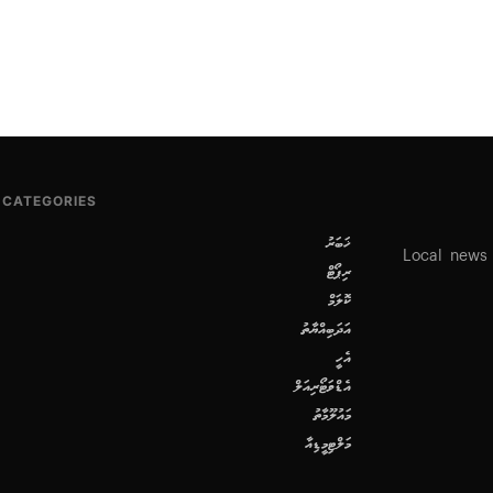
CATEGORIES
ޚަބަރު
Local news
ރިޕޯޓް
ކޮލަމް
އަދަބިއްޔާތު
އެހީ
އެޑްވަޓޯރިއަލް
މައުލޫމާތު
މަލްޓިމީޑިއާ