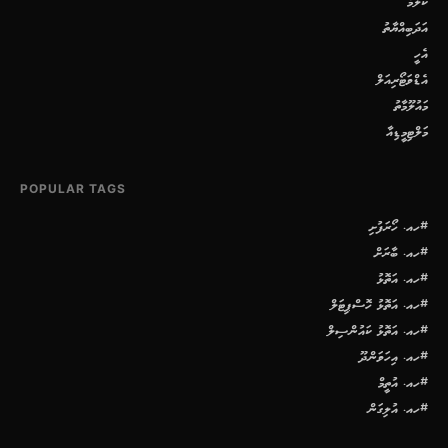
ކޮލަމް
އަދަބިއްޔާތު
އެހީ
އެޑްވަޓޯރިއަލް
މައުލޫމާތު
މަލްޓިމީޑިއާ
POPULAR TAGS
#ހއ. ހޯރަފުށި
#ހއ. ބާރަށް
#ހއ. އަތޮޅު
#ހއ. އަތޮޅު ހޮސްޕިޓަލް
#ހއ. އަތޮޅު ކައުންސިލް
#ހއ. އިހަވަންދޫ
#ހއ. އުތީމް
#ހއ. އުލިގަން