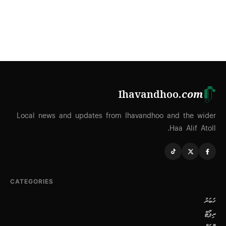
Ihavandhoo
.com
Local news and updates from Ihavandhoo and the wider
Haa Alif Atoll.
CATEGORIES
ޚަބަރު
ރިޕޯޓް