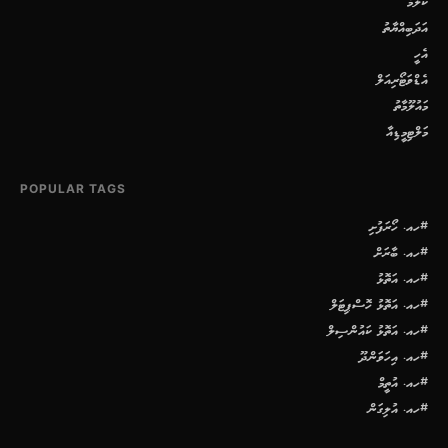
ކޮލަމް
އަދަބިއްޔާތު
އެހީ
އެޑްވަޓޯރިއަލް
މައުލޫމާތު
މަލްޓިމީޑިއާ
POPULAR TAGS
#ހއ. ހޯރަފުށި
#ހއ. ބާރަށް
#ހއ. އަތޮޅު
#ހއ. އަތޮޅު ހޮސްޕިޓަލް
#ހއ. އަތޮޅު ކައުންސިލް
#ހއ. އިހަވަންދޫ
#ހއ. އުތީމް
#ހއ. އުލިގަން