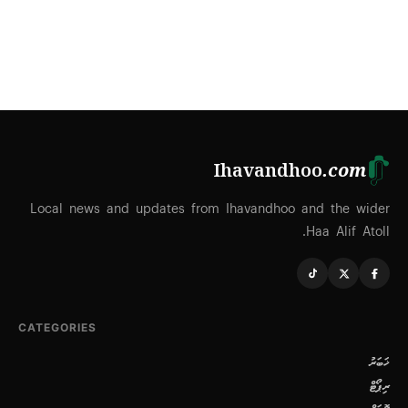
Ihavandhoo
.com
Local news and updates from Ihavandhoo and the wider
Haa Alif Atoll.
CATEGORIES
ޚަބަރު
ރިޕޯޓް