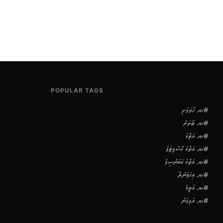
POPULAR TAGS
#ހއ. ހޯރަފުށި
#ހއ. ބާރަށް
#ހއ. އަތޮޅު
#ހއ. އަތޮޅު ހޮސްޕިޓަލް
#ހއ. އަތޮޅު ކައުންސިލް
#ހއ. އިހަވަންދޫ
#ހއ. އުތީމް
#ހއ. އުލިގަން