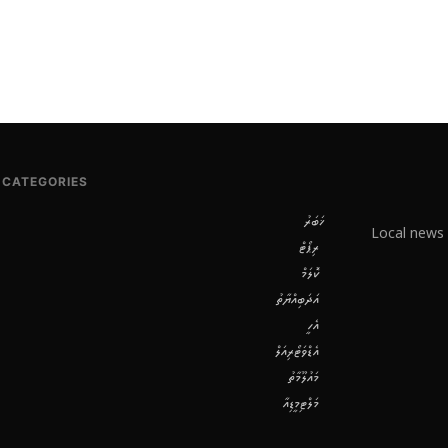
CATEGORIES
ޚަބަރު
Local news 
ރިޕޯޓް
ކޮލަމް
އަދަބިއްޔާތު
އެހީ
އެޑްވަޓޯރިއަލް
މައުލޫމާތު
މަލްޓިމީޑިއާ