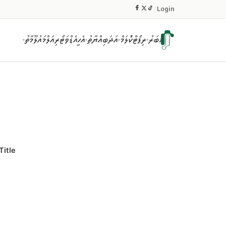
|
Login
ޚަބަރު
ރިޕޯޓް
ކޮލަމް
އަދަބިއްޔާތު
އެހީ
އެޑްވަޓޯރިއަލް
މައުލޫމާތު
▾
▾
▾
▾
Title