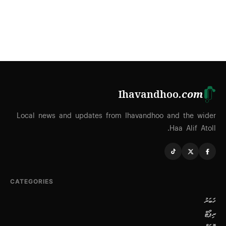
Ihavandhoo
.com
Local news and updates from Ihavandhoo and the wider
Haa Alif Atoll.
CATEGORIES
ޚަބަރު
ރިޕޯޓް