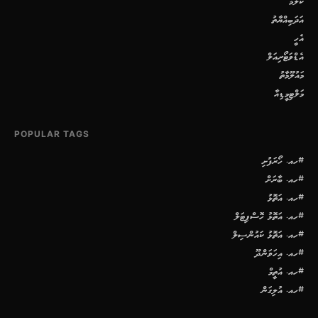
ކޮލަމް
އަދަބިއްޔާތު
އެހީ
އެޑްވަޓޯރިއަލް
މައުލޫމާތު
މަލްޓިމީޑިއާ
POPULAR TAGS
#ހއ. ހޯރަފުށި
#ހއ. ބާރަށް
#ހއ. އަތޮޅު
#ހއ. އަތޮޅު ހޮސްޕިޓަލް
#ހއ. އަތޮޅު ކައުންސިލް
#ހއ. އިހަވަންދޫ
#ހއ. އުތީމް
#ހއ. އުލިގަން