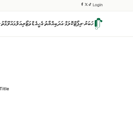
|
Login
ޚަބަރު
ރިޕޯޓް
ކޮލަމް
އަދަބިއްޔާތު
އެހީ
އެޑްވަޓޯރިއަލް
މައުލޫމާތު
▾
▾
▾
▾
Title