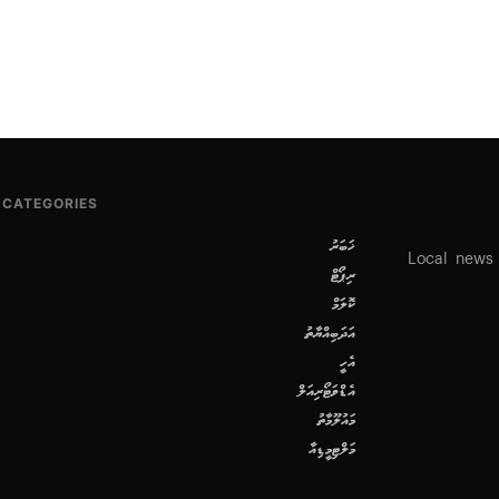
CATEGORIES
ޚަބަރު
Local news
ރިޕޯޓް
ކޮލަމް
އަދަބިއްޔާތު
އެހީ
އެޑްވަޓޯރިއަލް
މައުލޫމާތު
މަލްޓިމީޑިއާ