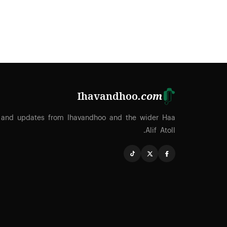
Ihavandhoo
.com
 and updates from Ihavandhoo and the wider Haa
Alif Atoll.