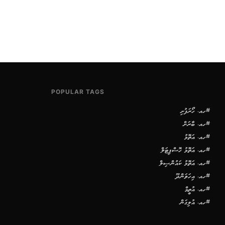
POPULAR TAGS
#ހއ. ހޯރަފުށި
#ހއ. ބާރަށް
#ހއ. އަތޮޅު
#ހއ. އަތޮޅު ހޮސްޕިޓަލް
#ހއ. އަތޮޅު ކައުންސިލް
#ހއ. އިހަވަންދޫ
#ހއ. އުތީމް
#ހއ. އުލިގަން