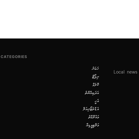
CATEGORIES
ޚަބަރު
Local news
ރިޕޯޓް
ކޮލަމް
އަދަބިއްޔާތު
އެހީ
އެޑްވަޓޯރިއަލް
މައުލޫމާތު
މަލްޓިމީޑިއާ