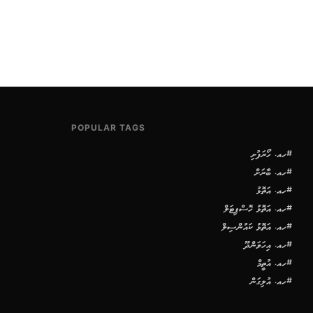
POPULAR TAGS
#ހއ. ހޯރަފުށި
#ހއ. ބާރަށް
#ހއ. އަތޮޅު
#ހއ. އަތޮޅު ހޮސްޕިޓަލް
#ހއ. އަތޮޅު ކައުންސިލް
#ހއ. އިހަވަންދޫ
#ހއ. އުތީމް
#ހއ. އުލިގަން