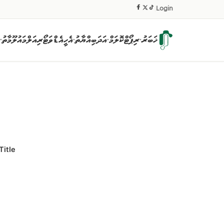
|
Login
ޚަބަރު
ރިޕޯޓް
ކޮލަމް
އަދަބިއްޔާތު
އެހީ
އެޑްވަޓޯރިއަލް
މައުލޫމާތު
▾
▾
▾
▾
Title