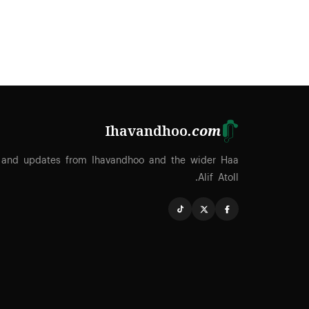
Ihavandhoo
.com
 and updates from Ihavandhoo and the wider Haa
Alif Atoll.