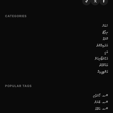
CATEGORIES
ޚަބަރު
ރިޕޯޓް
ކޮލަމް
އަދަބިއްޔާތު
އެހީ
އެޑްވަޓޯރިއަލް
މައުލޫމާތު
މަލްޓިމީޑިއާ
POPULAR TAGS
#ހއ. ހޯރަފުށި
#ހއ. ބާރަށް
#ހއ. އަތޮޅު