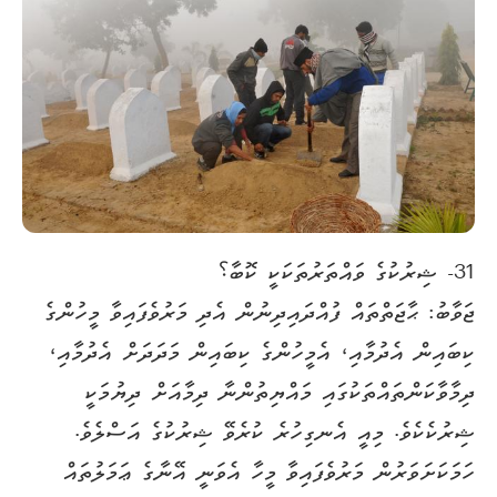
31- ޝިރުކުގެ ވައްތަރުތަކަކީ ކޮބާ؟
ޖަވާބު: ޙާޖަތްތައް ފުއްދައިދިނުން އެދި މަރުވެފައިވާ މީހުންގެ
ކިބައިން އެދުމާއި، އެމީހުންގެ ކިބައިން މަދަދަށް އެދުމާއި،
ދިމާވާކަންތައްތަކުގައި މައްޔިތުންނާ ދިމާއަށް ދިޔުމަކީ
ޝިރުކެކެވެ. މިއީ އެނގިހުރެ ކުރެވޭ ޝިރުކުގެ އަސްލެވެ.
ހަމަކަށަވަރުން މަރުވެފައިވާ މީހާ އެވަނީ އޭނާގެ ޢަމަލުތައް