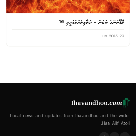
ޠާޣޫތުންގެ ބޮޑުން – ދަލާއިލުއްތައުޙީދި 16
29 Jun 2015
Ihavandhoo
.com
Local news and updates from Ihavandhoo and the wider
Haa Alif Atoll.