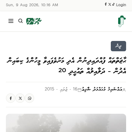
Sun, 9 Aug 2026, 10:16 AM
|
Login
ދީން
ޙާޖަތްތައް ފުއްދައިދިނުން އެދި މަރުވެފައިވާ މީހުންގެ ކިބައިން
އެދުން – ދަލާއިލުއް ތައުޙީދި 20
އައްޝައިޚު މުޙައްމަދު ޝާފިޢު
16 - ޖުލައި - 2015