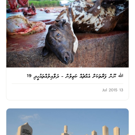
ﷲ ނޫން ފަރާތަކަށް އެއްޗެއް ކަތިލުން – ދަލާއިލުއްތައުޙީދި 19
13 Jul 2015