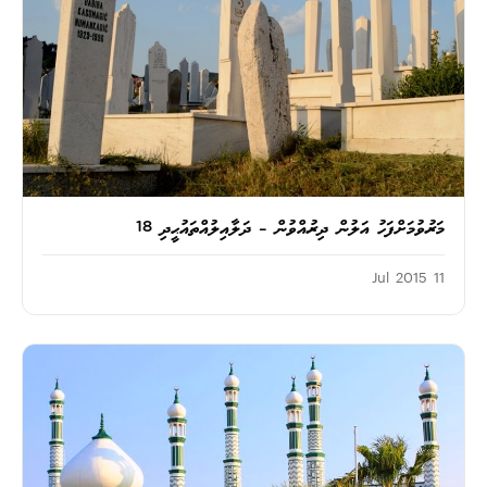
މަރުވުމަށްފަހު އަލުން ދިރުއްވުން – ދަލާއިލުއްތައުޙީދި 18
11 Jul 2015