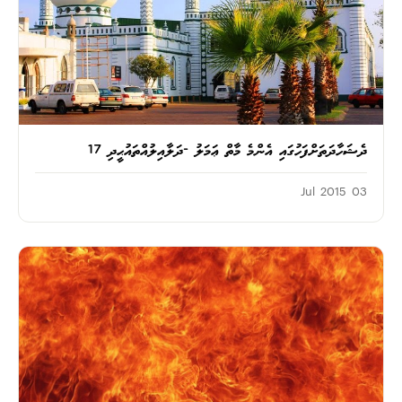
ދެޝަހާދަތަށްފަހުގައި އެންމެ މާތް ޢަމަލު -ދަލާއިލުއްތައުޙީދި 17
03 Jul 2015