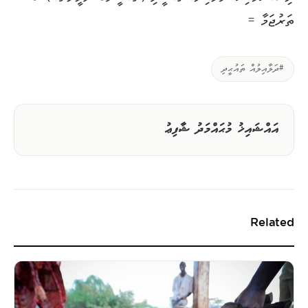
ތަރުޖަމާ =
#ދަލާއިލުއް ތައުޙީދި
އައްޝައިޚު މުޙައްމަދު ޝާފިޢު
Related