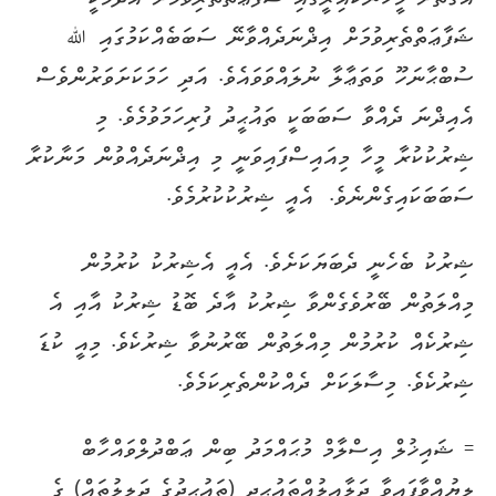
ޝަފާޢަތްތެރިވުމަށް އިޛްނަދެއްވާނޭ ސަބަބެއްކަމުގައި ﷲ
ސުބްޙާނަހޫ ވަތަޢާލާ ނުލައްވަވައެވެ. އަދި ހަމަކަށަވަރުންވެސް
އެއިޛްނަ ދެއްވާ ސަބަބަކީ ތައުޙީދު ފުރިހަމަވުމެވެ. މި
ޝިރުކުކުރާ މީހާ މިއައިސްފައިވަނީ މި އިޛްނަދެއްވުން މަނާކުރާ
ސަބަބަކައިގެންނެވެ. އެއީ ޝިރުކުކުރުމެވެ.
ޝިރުކު ބެހެނީ ދެބަޔަކަށެވެ. އެއީ އެޝިރުކު ކުރުމުން
މިއްލަތުން ބޭރުވެގެންވާ ޝިރުކު އާދެ ބޮޑު ޝިރުކު އާއި އެ
ޝިރުކެއް ކުރުމުން މިއްލަތުން ބޭރުނުވާ ޝިރުކެވެ. މިއީ ކުޑަ
ޝިރުކެވެ. މިސާލަކަށް ދެއްކުންތެރިކަމެވެ.
= ޝައިޚުލް އިސްލާމް މުޙައްމަދު ބިން ޢަބްދުލްވައްހާބް
ލިޔުއްވާފައިވާ ދަލާއިލުއްތައުޙީދި (ތައުޙީދުގެ ދަލީލުތައް) ގެ