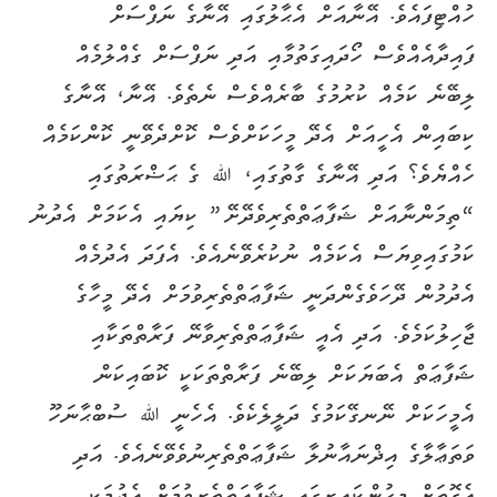
ހުއްޓިފައެވެ. އޭނާއަށް އެޙާލުގައި އޭނާގެ ނަފްސަށް
ފައިދާއެއްވެސް ހޯދައިގަތުމާއި އަދި ނަފްސަށް ގެއްލުމެއް
ލިބޭނެ ކަމެއް ކުރުމުގެ ބާރެއްވެސް ނެތެވެ. އޭނާ، އޭނާގެ
ކިބައިން އެހީއަށް އެދޭ މީހަކަށްވެސް ކޮށްދެވޭނީ ކޮންކަމެއް
ހެއްޔެވެ؟ އަދި އޭނާގެ ގާތުގައި، ﷲ ގެ ޙަޟްރަތުގައި
“ތިމަންނާއަށް ޝަފާޢަތްތެރިވެދޭށޭ” ކިޔައި އެކަމަށް އެދުނު
ކަމުގައިވިޔަސް އެކަމެއް ނުކުރެވޭނެއެވެ. އެފަދަ އެދުމެއް
އެދުމުން ދޭހަވެގެންދަނީ ޝަފާޢަތްތެރިވުމަށް އެދޭ މީހާގެ
ޖާހިލުކަމެވެ. އަދި އެއީ ޝަފާޢަތްތެރިވާނޭ ފަރާތްތަކާއި
ޝަފާޢަތް އެބަޔަކަށް ލިބޭނެ ފަރާތްތަކަކީ ކޮބައިކަން
އެމީހަކަށް ނޭނގޭކަމުގެ ދަލީލެކެވެ. އެހެނީ ﷲ ސުބްޙާނަހޫ
ވަތަޢާލާގެ އިޛްނައާނުލާ ޝަފާޢަތްތެރިނުވެވޭނެއެވެ. އަދި
އެގޮތަށް މީހުންކައިރީގައި ޝަފާޢަތްތެރިވުމަށް އެދުމަކީ