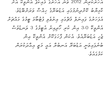
އަހަރުކުރިން 2012 ވަނަ އަހަރުގެ މައިކަޕް އެންވީކޭ އަށް
ކާމިޔާބު ކޮށްދިނުމުގައި އަޑުބަރޭގެ ހިއްސާ ވަރަށްބޮޑެވެ.
އެފަހަރުގެ ފައިނަލް މެޗްގައި އިރުވެލި ފުޓުބޯޅަ ޓީމުގެ މައްޗަށް
އެންވީކޭ 0-3 އިން ކުރި ހޯދިއިރު އެޓީމުގެ 3 ލަނޑުވެސް
ޖެހީ އަޑުބަރޭއެވެ. އެކަން ފާހަގަކޮށް އެންވީކޭ އިން
ބުނެފައިވަނީ އަޑުބަރޭ އަނބުރާ އައީ މަޒީ އިއާދަކުރަން
ކަމުގައެވެ.