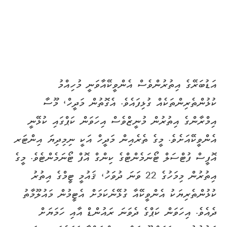
އަޑުބަރޭގެ އިތުރުންވެސް އެންވީކޭއާވަނީ މުހިއްމު
ކުޅުންތެރިންތަކެއް ގުޅިފައެވެ. އެގޮތުން މަދީހް، މޫސާ
އިމްރާންގެ އިތުރުން މުނީޒްވެސް އިހަވަން ކަޕްގައި ކުޅޭނީ
އެންވީކޭއަށެވެ. މީގެ ތެރެއިން މަދީހް އަކީ ނިމިދިޔަ އިންޓަރ
އޮފީސް ފުޓްސަލް ޓޯނަމެންޓްގެ ކިންގް އޮފް ޓޯނަމެންޓެވެ. މީގެ
އިތުރުން މިމަހުގެ 22 ވަނަ ދުވަހު، ޤައުމީ ޓީމްގެ އިތުރު
ކުޅުންތެރިޔަކު އެންވީކޭއާ ގުޅޭނެކަމަށް އެޓީމުން މައުލޫމާތު
ދެއެވެ. އިހަވަން ކަޕްގެ ދެވަނަ ރައުންޑް އާއި ހަމަޔަށް