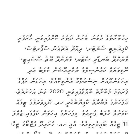
މިމުބާރާތުގެ ދެވަނަ ބުރަށް ދަތުރު ކޮށްފައިވަނީ ހޯރަފުށީ
ކޮމިއުނިޓީ ސެންޓަރ، ދިއްދޫ އެޗްއެން ސްޕޯރޓްސް،
މާރަންދޫ ބަނޑޭރި ސްޓަރ، މާރަންދޫ ޔޫތް ސޮސައިޓީ،
ނޮޅިވަރަމް ކައުންސިލްގެ ރެކްރިއޭޝަން ކްލަބް އަދި
އިހަވަންދޫއަށް ނިސްބަތްވާ އެންވީކޭއެވެ. އިހަވަން ކަޕްގެ
ފުރަތަމަ މުބާރާތް ބާއްވާފައިވަނީ 2020 ވަނަ އަހަރުއެވެ.
އެފަހަރުގެ މުބާރާތް ކާމިޔާބުކުރީ ހދ. ނޮޅިވަރަމްގެ ޓީމެއް
ކަމަށްވާ ކުލަބު ޕެނީއެވެ. މިފަހަރުގެ އިހަވަން ކަޕްގައި ޖުމްލަ
11 ޓީމެއް ބައިވެރިވިއެވެ. އެއީ ހއ. މުރައިދޫ ފުޓްބޯޅަ ޓީމް،