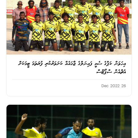
އިހަވަން ކަޕްގެ ސެމީ ފައިނަލްގެ ޖާގައެއް ކަށަވަރުކުރި ފުރަތަމަ ޓީމަކަށް
އެޗްއެން ސްޕޯޓްސް
26 Dec 2022