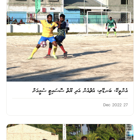
އެންވީކޭ، ބަނޑޭރި، އެޗްއެން އަދި ޔޫތް ސޮސައިޓީ ސެމީއަށް
27 Dec 2022