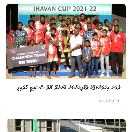
ދެވަނަ އިހަވަންކަޕްގެ ޗެމްޕިއަންކަން މާރަންދޫ ޔޫތް ސޮސައިޓީ ހޯދައިފި
01 Jan 2023