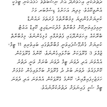
ދަތުރުކުރި އިހަވަންދޫ އަށް ނިސްބަތްވާ ހަމައެކަނި ޓީމަކީ
އެންވީކޭއެވެ. މިދިޔަ އަހަރުގެ ޑިސެމްބަރ މަހު
ކުރިޔަށްގެންދިޔަ މިމުބާރާތުގެ ފުރަތަމަ ރައުންޑް
ނިމިފައިވަނިކޮށް މުބާރާތް މެދުކަނޑައިލީ ކޮވިޑް އައުޓް
ބްރޭކެއް އިހަވަންދޫގައި ފެތުރުމާއި ގުޅިގެންނެވެ. މިމުބާރާތް
ކުރިޔަށް ގެންގޮސްފައިވަނީ މުބާރާތުގައި ބައިވެރިވި 11 ޓީމް،
ޖުމްލަ 3 ގްރޫޕަކަށް ބަހާލައިގެންނެވެ. ކޮންމެ ގްރޫޕަކުން
އެއްވަނަ އަދި ދެވަނަ ޓީމް ދެވަނަ ބުރަށް ވަނީ ދަތުރު
ކޮށްފައެވެ. ދެވަނަ ބުރު ދެ ގްރޫޕަށް ބަހާލައިގެން ކުޅުމަށް
ހަމަޖެހިފައިވާއިރު، ކޮންމެ ގްރޫޕަކުން އެއްވަނަ އަދި ދެވަނަ
ޓީމް ސެމީ ފައިނަލަށް ދަތުރުކުރާނެއެވެ.