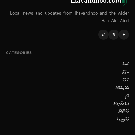
Ihavandhoo
.com
Local news and updates from Ihavandhoo and the wider
Haa Alif Atoll.
CATEGORIES
ޚަބަރު
ރިޕޯޓް
ކޮލަމް
އަދަބިއްޔާތު
އެހީ
އެޑްވަޓޯރިއަލް
މައުލޫމާތު
މަލްޓިމީޑިއާ