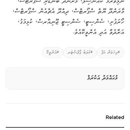
ނޮޅިވަރަމް ކައުންސިލް، މާރަންދޫ ބަނޑޭރި ސްޕޯރޓްސް،
މާރަންދޫ ޔޫތް ސްޕޯރޓްސް، ދިއްދޫ އެޗްއެން ސްޕޯރޓްސް،
ހޯރަފުށި، ސެންސިޓީ، ސެންސިޓީ ޖޫނިއާރސް، ކުޅިމަގު،
އަރާދުވާ އަދި އެންވީކޭއެވެ.
#އިހަވަން ކަޕް
#ކުލަބު ޕޯލްސްޓަރ
#އެންވީކޭ
މުޙައްމަދު އަކުރަމް
Related