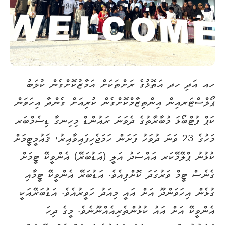
ހއ އަދި ހދ އަތޮޅުގެ ރަށްތަކަށް އަމާޒުކޮށްގެން ކުލަބު
ޕޯލްސްޓަރއިން އިންތިޒާމްކޮށްގެން ކުރިއަށް ގެންދާ އިހަވަން
ކަޕް ފުޓްބޯޅަ މުބާރާތުގެ ދެވަނަ ރައުންޑް މިހިނގާ ޑިސެމްބަރ
މަހުގެ 23 ވަނަ ދުވަހު ފަށަން ހަމަޖެހިފައިވާއިރު، ޤައުމީޓީމަށް
ކުޅުނު ޕްލޭމޭކަރ އައްސަދު އަލީ (އަޑުބަރޭ) އެންވީކޭ ޓީމަށް
ގެނެސް ޓީމް ވަރުގަދަ ކޮށްފިއެވެ. އަޑުބަރޭ އެންވީކޭ ޓީމާއި
ގުޅެން އިހަވަންދޫ އަށް އައީ މިއަދު ހަވީރުއެވެ. އަޑުބަރޭއަކީ
އެންވީކޭ އަށް އައު ކުޅުންތެރިއެއްނޫނެވެ. މީގެ ދިހަ