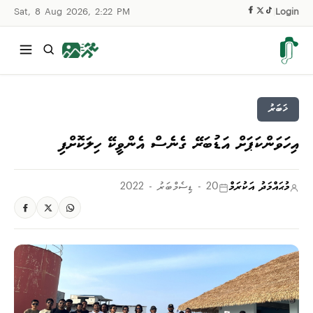
Sat, 8 Aug 2026, 2:22 PM
|
Login
ޚަބަރު
އިހަވަންކަޕަށް އަޑުބަރޭ ގެނެސް އެންވީކޭ ހިލަކޮށްފި
މުޙައްމަދު އަކުރަމް
20 - ޑިސެމްބަރު - 2022