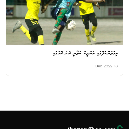
އިހަވަންކަޕްގައި އެންވީކޭ ކުޅޭނީ ރަށު ރޫހުގައި
13 Dec 2022