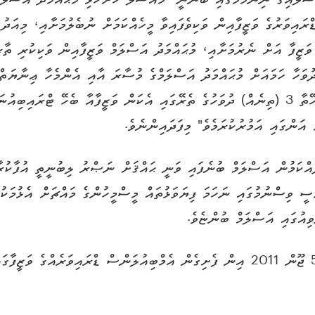
ްސަލައިގެ ނިންމުމުގައި ބުނަނީ "މައްސަލަ ހުށަހެޅި މުޙައްމަދު އަސްލަ
ދުވަހާ ހަމައަށް މުޙައްމަދު އަސްލަމްގެ މުސާރަ އާއި އެންމެހާ ޢިނާޔަތް
މުޙައްމަދު އަސްލަމަށް ދިނުމަށްފަހު މިކަންކަން ހަމަޖެހޭތާ 3 (ތިނެއް) ދުވަހުގެ ތެރޭގައި އެކަން 
ންގައި އަމުރުކުރަމެވެ" މިފަދައިންނެވެ.
ދައްކަމުން އަސްލަމް ބުނެފައި ވަނީ ޙައްޤަށް ނަޞްރު ލިބުނީތީ އުފާކުރ
ީ ވިސްނުމުގައި ނަހަމަ ފިޔަވަޅުތައް މީސްމީހުންގެ މައްޗަށް އެޅުމަކު
ިއުގައި އަސްލަމް ބުންޏެވެ.
މުޙައްމަދު އަސްލަމީ އިހަވަންދޫ ސިއްޙީ މަރުކަޒުގައި 5 ޖޫން 2011 އިން ފެށިގެން އެމްބިއުލ