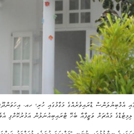
ުގައި އެމްބިޔުލަންސް ޑްރައިވެރެއްގެ މަގާމުގައި ހުރި، ހއ. އިހަވަންދ
ޓެޑްގެ މައްޗަށް ވަޒީފާއާ ބެހޭ ޓްރައިބިއުނަލުން އަމުރުކޮށްފި އެވެ