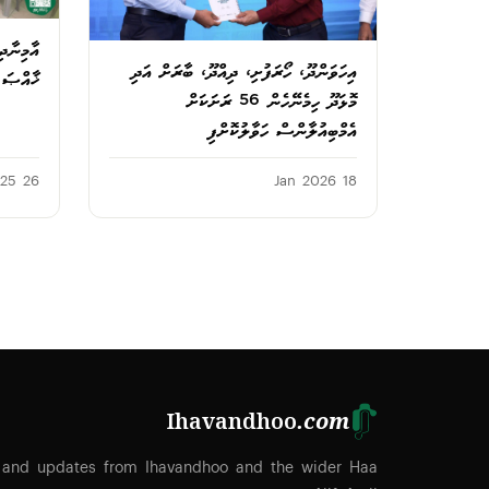
އާމިނާދި
އިހަވަންދޫ، ހޯރަފުށި، ދިއްދޫ، ބާރަށް އަދި
ޚާއްޞަ ޑ
މޮޅަދޫ ހިމެނޭހެން 56 ރަށަކަށް
އެމްބިއުލާންސް ހަވާލުކޮށްފި
26 Feb 2025
18 Jan 2026
Ihavandhoo
.com
 and updates from Ihavandhoo and the wider Haa