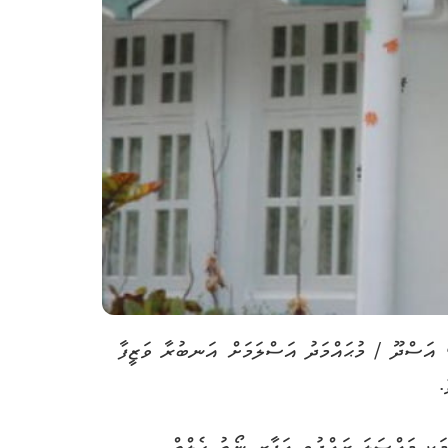
ޫ، އަސްދޫ / މުޙައްމަދު އަސްލަމަށް އަނބުރާ ވަޒީފާ
.