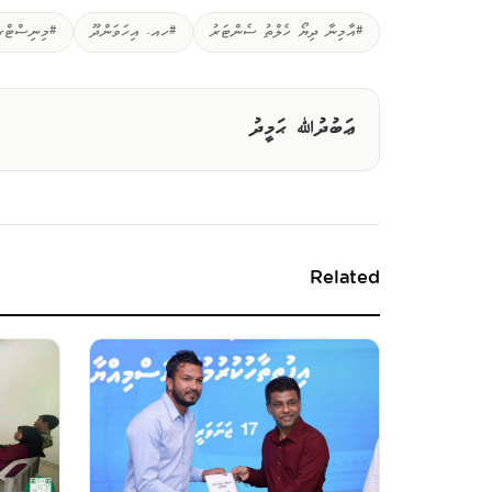
#އާމިނާ ދިޔޯ ހެލްތު ސެންޓަރު
#ހއ. އިހަވަންދޫ
#މިނިސްޓްރީ
ޢަބުދުﷲ ޙަމީދު
Related