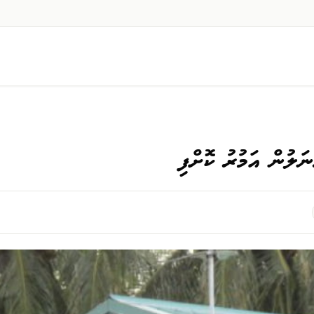
ަލުން އަމުރު ކޮށްފި