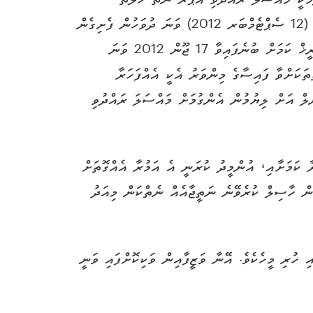
މަކީ މައްސަލަ ރައްދުވި އަޕާރ ނޯތު ހެލްތް
ސާރވިސަސް ކޯޕަރޭޝަން ލިމިޓެޑްގެ އެމްބިއުލަންސް ޑްރައިވަރުގެ ވަޒީފާއިން ވަކިވެފައިވާ މީހެއްކަމަށް ނުބެލުމަށާއި، މިއަދު (12 ސެޕްޓެމްބަރ 2012) ވަނަ ދުވަހުން ފެށިގެން
10 (ދިހައެއް) ދުވަހުގެ ތެރޭގައި މުޙައްމަދު އަސްލަމް ވަޒީފާ އަށް ނެރުމަށާއި، މުޙައްމަދު އަސްލަމް ވަޒީފާއިން ވަކިކުރި ތާރީޚް ކަމަށް ބުނެފައިވާ 17 ޖޫން 2012 ވަނަ
ތަކަށްވާ ފައިސާގެ މިންވަރު އެކީ އެއްފަހަރާ
ވަޒީފާއާ ބެހޭ ޓްރައިބިއުނަލް އަށް ލިޔުމުން އެންގުމަށް މައްސަލަ ރައްދުވި
ާ ކަމަށާއި، އުންމީދު ކުރަނީ އެ އަމުރާ އެއްގޮތަށް
ން ހާސިލް ކުރެވޭނެ ނަތީޖާއެއް ނެތްކަން މިއަދު
ަންސް ޑްރައިވަރެއްގެ ވަޒީފާގައި ހުރި މީހެކެވެ. އޭނާ ވަޒީފާއިން ވަކިކޮށްފައި ވަނީ