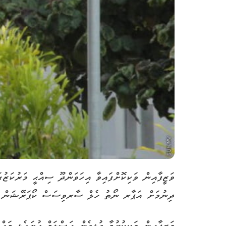
ވަޒީފާއިން ވަކިކޮށްފައިވާ އިހަވަންދޫ ސިއްޙީ މަރުކަޒ
ދިނުމަށް އަޕާރ ނޯތު ހެލް ސާރވިސަސް ކޯޕަރޭޝަން ލިމި