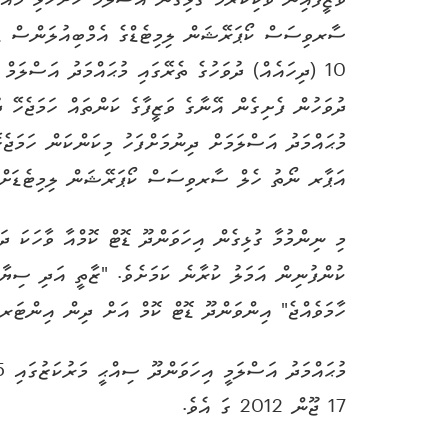
ވަޒީފާއިން ވަކިކުރުމާ ގުޅިގެން އަސްލަމް ހުށަހެޅި މައ
ދުވަހުން ފެށިގެން އޭނާގެ ވަޒީފާގެ ކަންތައް ހަމަޖެހޭ 
އަޕާރ ނޯތު ހެލް ސާރވިސަސް ކޯޕަރޭޝަން ލިމިޓެޑަށް އަ
މި ނިންމުމާ ގުޅިގެން އިހަވަންދޫ ޑޮޓް ކޮމްއާ ވާހަކަ 
ކުންފުނިން އަމަލު ކުރާނެ ކަމަށެވެ. "ޒާތީ އަދި ސިޔާސ
ހާމަވެއްޖެ" އިންވަންދޫ ޑޮޓް ކޮމް އަށް ދިން އިންޓަރވ
17 ޖޫން 2012 ގަ އެވެ.