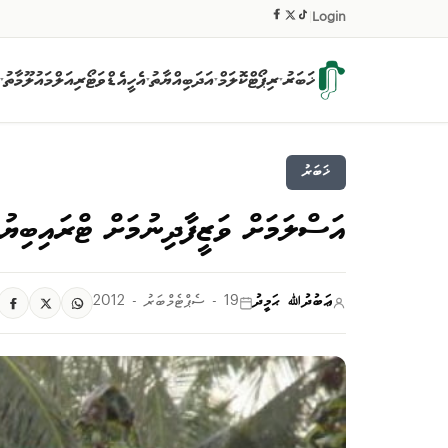
|
Login
ޚަބަރު
ރިޕޯޓް
ކޮލަމް
އަދަބިއްޔާތު
އެހީ
އެޑްވަޓޯރިއަލް
މައުލޫމާތު
▾
▾
▾
▾
ޚަބަރު
އަސްލަމަށް ވަޒީފާދިނުމަށް ޓްރައިބިޔުނ
ޢަބުދުﷲ ޙަމީދު
19 - ސެޕްޓެމްބަރު - 2012