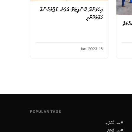
އިހަވަންދޫ ހޮސްޕިޓަލް އަޅަން ޑުޕްލެކްސްއާ
ހަވާލުކޮށްފި
ްކަތް
16 Jan 2023
POPULAR TAGS
#ހއ. ހޯރަފުށި
#ހއ. ބާރަށް