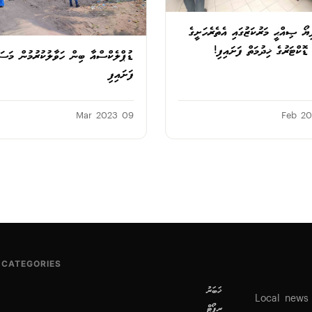
ޔޯ ޞިއްޙީ މަރުކަޒުގައި އެތެރެހަށީގެ
ޮކްޓަރުގެ ޚިދުމަތް ފަށައިފި!
ޑުޕްލެކްސްއާ ބިން ހަވާލުކުރުމުން މަސައ
ފަށައިފި
09 Mar 2023
CATEGORIES
ޚަބަރު
Local news
ރިޕޯޓް