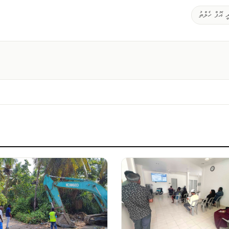
 އޮފް ހެލްތު