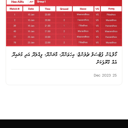
ގޯލްޑެން ފުޓްސަލް ޗެލެންޖް: އިހަވަންދޫ، މާރަންދޫ، ފިއްލަދޫ އަދި މުރައިދޫ
އެއް ގްރޫޕަކަށް
25 Dec 2023