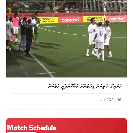
މުރައިދޫ ބަލިކޮށް އިހަވަންދޫ މުބާރާތްފެށީ މޮޅަކުން
16 Jan 2024