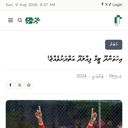
Sun, 9 Aug 2026, 9:37 AM
|
Login
ޚަބަރު
އިހަވަންދޫ ޓީމް ފިއްލަދޫ އަތްދަށުވެއްޖެ!
.
19 - ޖެނުއަރީ - 2024