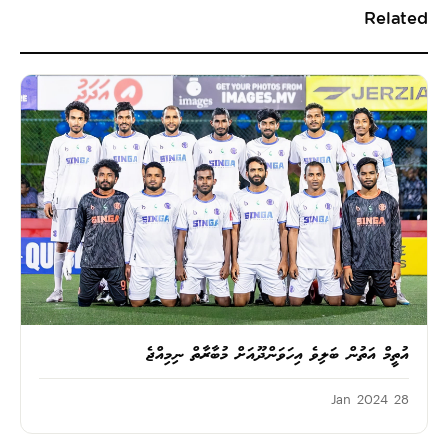
Related
އުތީމް އަތުން ބަލިވެ އިހަވަންދޫއަށް މުބާރާތް ނިމިއްޖެ
28 Jan 2024