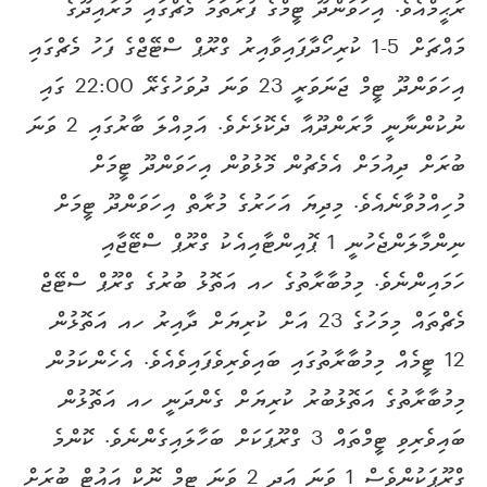
ރަޙީމްއެވެ. އިހަވަންދޫ ޓީމްގެ ފުރަތަމަ މެޗްގައި މުރައިދޫގެ
މައްޗަށް 5-1 ކުރިހޯދާފައިވާއިރު ގްރޫޕް ސްޓޭޖްގެ ފަހު މެޗްގައި
އިހަވަންދޫ ޓީމް ޖަނަވަރީ 23 ވަނަ ދުވަހުގެރޭ 22:00 ގައި
ނުކުންނާނީ މާރަންދޫއާ ދެކޮޅަށެވެ. އަމިއްލަ ބާރުގައި 2 ވަނަ
ބުރަށް ދިއުމަށް އެމެޗުން މޮޅުވުން އިހަވަންދޫ ޓީމަށް
މުހިއްމުވާނެއެވެ. މިދިޔަ އަހަރުގެ މުރާތް އިހަވަންދޫ ޓީމަށް
ނިންމާލަންޖެހުނީ 1 ޕޮއިންޓާއިއެކު ގްރޫޕް ސްޓޭޖާއި
ހަމައިންނެވެ. މިމުބާރާތުގެ ހއ އަތޮޅު ބުރުގެ ގްރޫޕް ސްޓޭޖް
މެޗްތައް މިމަހުގެ 23 އަށް ކުރިޔަށް ދާއިރު ހއ އަތޮޅުން
12 ޓީމެއް މިމުބާރާތުގައި ބައިވެރިވެފައިވެއެވެ. އެހެންކަމުން
މިމުބާރާތުގެ އަތޮޅުބުރު ކުރިޔަށް ގެންދަނީ ހއ އަތޮޅުން
ބައިވެރިވި ޓީމްތައް 3 ގްރޫޕަކަށް ބަހާލައިގެންނެވެ. ކޮންމެ
ގްރޫޕަކުންވެސް 1 ވަނަ އަދި 2 ވަނަ ޓީމް ނޮކް އައުޓް ބުރަށް