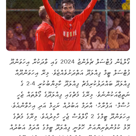
ގޯލްޑެން ފުޓްސަލް ޗެލެންޖު 2024 ގައި ވާދަކުރާ އިހަވަންދޫ
ފުޓްސަލް ޓީމް ފިއްލަދޫ އަތްދަށުވެއްޖެވެ. މިރޭ އިހަވަންދޫއާ
ފިއްލަދޫ ބައްދަލުކުރިމެޗް ފިއްލަދޫ ކާމިޔާބުކުރީ 4-2 ގެ
ނަތީޖާއަކުންނެވެ. މިރޭގެ މެޗްގައި ފިއްލަދޫގެ ގޯލްތައް ޖެހީ
ހުސާމް، އަފްރާހް، އާދަމް އަބުދުއް ރަޙީމް އަދި އިހްވާންއެވެ.
އިހަވަންދޫ ޓީމްގެ 2 ގޯލްވެސް ޖެހީ ހާމިދުއެވެ. މިރޭގެ މެޗްގެ
މޮޅު ކުޅުންތެރިޔާއަށް ހޮވުނީ ފިއްލަދޫ ޓީމްގެ އާދަމް އަބުދުއް