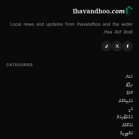
Ihavandhoo
.com
Local news and updates from Ihavandhoo and the wider
Haa Alif Atoll.
CATEGORIES
ޚަބަރު
ރިޕޯޓް
ކޮލަމް
އަދަބިއްޔާތު
އެހީ
އެޑްވަޓޯރިއަލް
މައުލޫމާތު
މަލްޓިމީޑިއާ