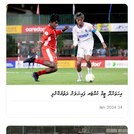
އިހަވަންދޫ ޓީމް ކުއާޓަރ ފައިނަލަށް ދަތުރުކޮށްފި
24 Jan 2024