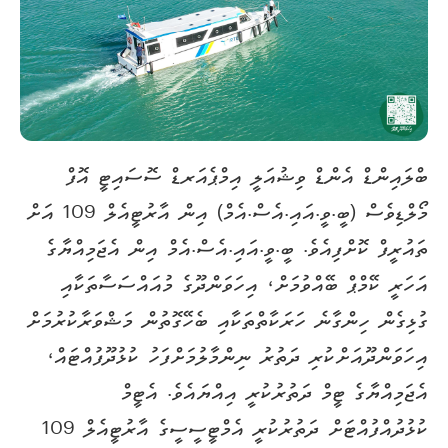
ބްލައިންޑް އެންޑް ވިޝުއަލީ އިމްޕެއަރޑް ސޮސައިޓީ އޮފް
މޯލްޑިވެސް (ބީ.ވީ.އައި.އެސް.އެމް) އިން އާރުޓީއެލް 109 އަށް
ތައުރީފް ކޮށްފިއެވެ. ބީ.ވީ.އައި.އެސް.އެމް އިން އެޖަމިއްޔާގެ
އަހަރީ ކޭމްޕް ބޭއްވުމަށް، އިހަވަންދޫގެ މުއައްސަސާތަކާއި
ގުޅިގެން ހިންގާނެ ހަރަކާތްތަކާއި ބެހޭގޮތުން މަޝްވަރާކުރުމަށް
އިހަވަންދޫއަށްކުރި ދަތުރު ނިންމާލުމަށްފަހު ކުޅުދޫފުއްޓައް،
އެޖަމިއްޔާގެ ޓީމް ދަތުރުކުރީ އިއްޔައެވެ. އެޓީމް
ކުޅުދުއްފުއްޓަށް ދަތުރުކުރީ އެމްޓީސީސީގެ އާރުޓީއެލް 109