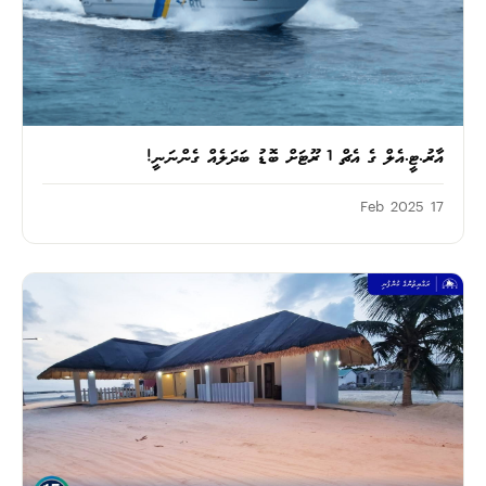
އާރު.ޓީ.އެލް ގެ އެޗް 1 ރޫޓަށް ބޮޑު ބަދަލެއް ގެންނަނީ!
17 Feb 2025