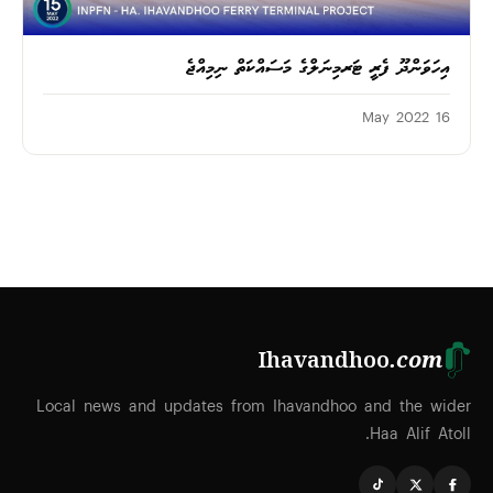
އިހަވަންދޫ ފެރީ ޓަރމިނަލްގެ މަސައްކަތް ނިމިއްޖެ
16 May 2022
Ihavandhoo
.com
Local news and updates from Ihavandhoo and the wider
Haa Alif Atoll.