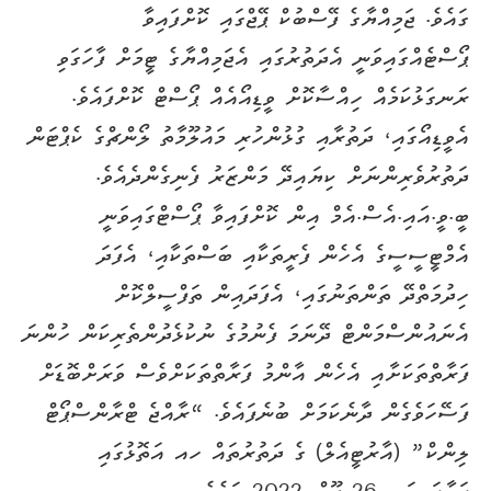
ގައެވެ. ޖަމިއްޔާގެ ފޭސްބުކް ޕޭޖްގައި ކޮށްފައިވާ
ޕޯސްޓެއްގައިވަނީ އެދަތުރުގައި އެޖަމިއްޔާގެ ޓީމަށް ފާހަގަވި
ރަނގަޅުކަމެއް ހިއްސާކޮށް ވީޑިއޯއެއް ޕޯސްޓް ކޮށްފައެވެ.
އެވީޑިއޯގައި، ދަތުރާއި ގުޅުންހުރި މައުލޫމާތު ލޯންޗްގެ ކެޕްޓަން
ދަތުރުވެރިންނަށް ކިޔައިދޭ މަންޒަރު ފެނިގެންދެއެވެ.
ބީ.ވީ.އައި.އެސް.އެމް އިން ކޮށްފައިވާ ޕޯސްޓްގައިވަނީ
އެމްޓީސީސީގެ އެހެން ފެރީތަކާއި ބަސްތަކާއި، އެފަދަ
ހިދުމަތްދޭ ތަންތަނުގައި، އެފަދައިން ތަފްސީލްކޮށް
އެނައުންސްމަންޓް ދޭނަމަ ފެނުމުގެ ނުކުޅެދުންތެރިކަން ހުންނަ
ފަރާތްތަކަށާއި އެހެން އާންމު ފަރާތްތަކަށްވެސް ވަރަށްބޮޑަށް
ފަސޭހަވެގެން ދާނެކަމަށް ބުނެފައެވެ. “ރާއްޖެ ޓްރާންސްޕޯޓް
ލިންކް” (އާރުޓީއެލް) ގެ ދަތުރުތައް ހއ އަތޮޅުގައި