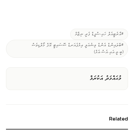
#އާރުޓީއެލް ހައި-ސްޕީޑް ފެރީ ނިޒާމް
#ބްލައިންޑް އެންޑް ވިޝުއަލީ އިމްޕެއަރޑް ސޮސައިޓީ އޮފް މޯލްޑިވެސް
(ބީ.ވީ.އައި.އެސް.އެމް)
މުޙައްމަދު އަކުރަމް
Related