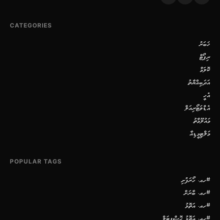
CATEGORIES
ޚަބަރު
ރިޕޯޓް
ކޮލަމް
އަދަބިއްޔާތު
އެހީ
އެޑްވަޓޯރިއަލް
މައުލޫމާތު
މަލްޓިމީޑިއާ
POPULAR TAGS
#ހއ. ހޯރަފުށި
#ހއ. ބާރަށް
#ހއ. އަތޮޅު
#ހއ. އަތޮޅު ހޮސްޕިޓަލް