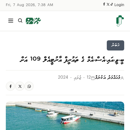
Fri, 7 Aug 2026, 7:38 AM
|
Login
ޚަބަރު
ބީ.ވީ.އައި.އެސް.އެމް ގެ ތައުރީފް އާރުޓީއެލް 109 އަށް
މުޙައްމަދު އަކުރަމް
12 - ޖުލައި - 2024