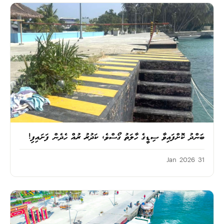
ބަންދު ކޮށްފައިވާ ސިޑީގެ ހާލަތު ގޯސްވެ، ކަދުރު ރުއް ހެދެން ފަށައިފި!
31 Jan 2026