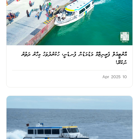
އާރުޓީއެލް ފެރީނިޒާމް މަޑުމަޑުން ފުނޑެނީ، ހުކުރުދުވަހު މިހާރު ދަތުރު
ނުކުރޭ!
10 Apr 2025