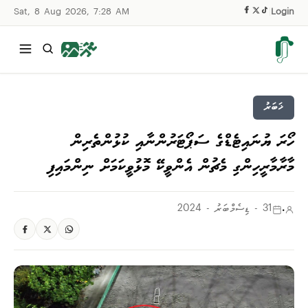
Sat, 8 Aug 2026, 7:28 AM
|
Login
ޚަބަރު
ހޯރަ ޔުނައިޓެޑްގެ ސަޕޯޓަރުންނާއި ކުޅުންތެރިން
މާރާމާރީހިންގި މެޗުން އެންވީކޭ މޮޅުވީކަމަށް ނިންމައިފި
.
31 - ޑިސެމްބަރު - 2024