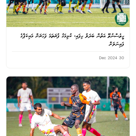
ހީވެސްނުވޭ އަތުން ބަދަލު ހިފައި، ކުޅިމަގު ފުރަތަމަ ފަހަރަށް މައިކަޕްގެ
ފައިނަލަށް
30 Dec 2024