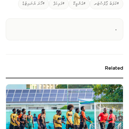
#ކުލަބު ޕޯލްސްޓަރ
#އެންވީކޭ
#މައިކަޕް
#ހޯރަ ޔުނައިޓެޑް
.
Related