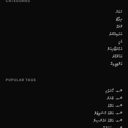
CATEGORIES
ޚަބަރު
ރިޕޯޓް
ކޮލަމް
އަދަބިއްޔާތު
އެހީ
އެޑްވަޓޯރިއަލް
މައުލޫމާތު
މަލްޓިމީޑިއާ
POPULAR TAGS
#ހއ. ހޯރަފުށި
#ހއ. ބާރަށް
#ހއ. އަތޮޅު
#ހއ. އަތޮޅު ހޮސްޕިޓަލް
#ހއ. އަތޮޅު ކައުންސިލް