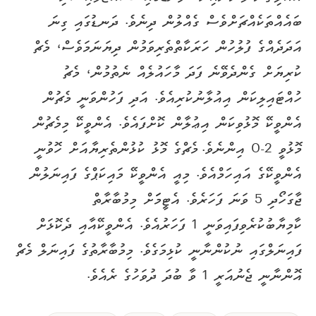
ބައެއްތަކެއްޗަށްވެސް ގެއްލުން ދިނެވެ. ދަނޑުގައި ގިނަ
އަދަދެއްގެ ފުލުހުން ހަރަކާތްތެރިވަމުން ދިޔަނަމަވެސް، މެޗް
ކުރިޔަށް ގެންދެވޭނެ ފަދަ މާހައުލެއް ނެތުމުން، މެޗު
ހުއްޓައިލިކަން އިއުލާނުކުރިއެވެ. އަދި ފަހުންވަނީ މެޗުން
އެންވީކޭ މޮޅުވިކަން އިޢުލާން ކޮށްފައެވެ. އެންވީކޭ މިމެޗުން
މޮޅުވީ 2-0 އިންނެވެ. މެޗްގެ މޮޅު ކުޅުންތެރިޔާއަށް ހޮވުނީ
އެންވީކޭގެ އައިހަމްއެވެ. މިއީ އެންވީކޭ މައިކަޕްގެ ފައިނަލުން
ޖާގަހޯދި 5 ވަނަ ފަހަރެވެ. އެޓީމަަށް މިމުބާރާތް
ކާމިޔާބުކުރެވިފައިވަނީ 1 ފަހަރުއެވެ. އެންވީކޭއާއި ދެކޮޅަށް
ފައިނަލްގައި ނުކުންނާނީ ކުޅިމަގެވެ. މިމުބާރާތުގެ ފައިނަލް މެޗް
އޮންނާނީ ޖެނުއަރީ 1 ވާ ބުދަ ދުވަހުގެ ރެއެވެ.