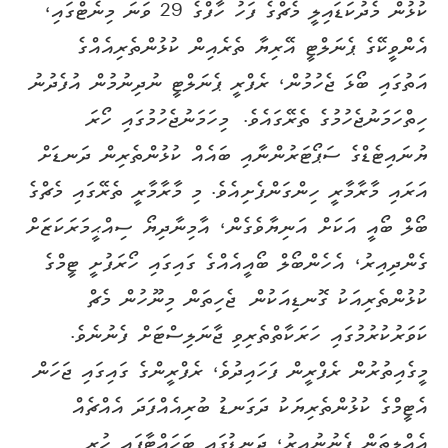
ކުޅުން މެދުކަޑައިލީ މެޗްގެ ފަހު ހާފްގެ 29 ވަނަ މިނެޓްގައި،
އެންވީކޭގެ ޕެނަލްޓީ އޭރިޔާ ތެރެއިން ކުޅުންތެރިއެއްގެ
އަތުގައި ބޯޅަ ޖެހުމުން، ރެފްރީ ޕެނަލްޓީ ނުދިނުމުން އުފެދުނު
ހިތްހަމަނުޖެހުމުގެ ތެރޭގައެވެ. މިހަމަނުޖެހުމުގައި ހޯރަ
ޔުނައިޓެޑްގެ ސަޕޯޓަރުންނާއި ބައެއް ކުޅުންތެރިން ދަނޑަށް
އަރައި މާރާމާރީ ހިންގަންފެށިއެވެ. މި މާރާމާރީ ތެރޭގައި މެޗްގެ
ބޯލް ބޯއީ އަކަށް އަނިޔާވެގެން، އާމިނާދިޔޯ ސިއްޙީމަރަކަޒަށް
ގެންދިއިރު، އެހެންބޯލް ބޯއީއެއްގެ ގައިގައި ހޯރަފުށީ ޓީމްގެ
ކުޅުންތެރިއަކު ގޮނޑިއަކުން ޖެހިތަން މިނޫހުން މެޗް
ކަވަރުކުރުމުގައި ހަރަކާތްތެރިވި ޖާނަލިސްޓަށް ފެނުނެވެ.
މީގެއިތުރުން ރެފްރީން ފަހައިދުވެ، ރެފްރީންގެ ގައިގައި ޖަހަން
އެޓީމްގެ ކުޅުންތެރިޔަކު ދަގަނޑު ބުރިއެއްފަދަ އެއްޗެއް
އެއްލިތަން ފެނުނުއިރު، ދަނޑުގައި ބަހައްޓާފައި ހުރި