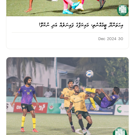
އިހަވަންދޫ ޓީމެއްނެތި، މައިކަޕްގެ ފައިނަލެއް އަދި ނުކުޅޭ!
30 Dec 2024