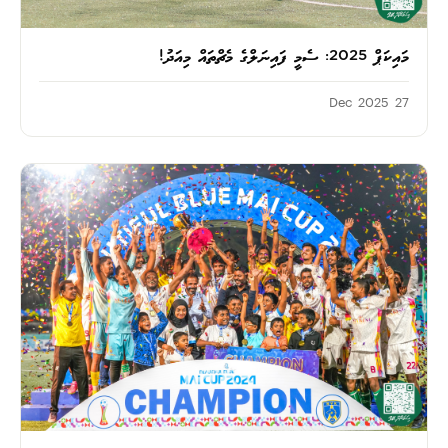
މައިކަޕް 2025: ސެމީ ފައިނަލްގެ މެޗްތައް މިއަދު!
27 Dec 2025