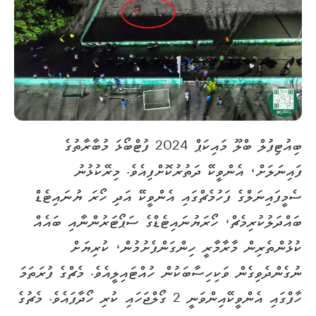
ބިއުޓިފުލް ބްލޫ މައިކަޕް 2024 ފުޓްބޯޅަ މުބާރާތުގެ
ފައިނަލަށް، އެންވީކޭ ދަތުރުކޮށްފިއެވެ. މިރޭކުޅުނު
ސެމީފައިނަލްގެ ފަހުމެޗްގައި އެންވީކޭ އަދި ހޯރަ ޔުނައިޓެޑް
ބައްދަލުކުރިމެޗް، ހޯރަޔުނައިޓެޑްގެ ސަޕޯޓަރުންނާއި ބައެއް
ކުޅުންތެރިން މާރާމާރީ ހިންގަންފެށުމުން، ކުރިޔަށް
ނުގެންދެވިގެން ވަކިހިސާބަކުން ހުއްޓައިލީއެވެ. މެޗްގެ ފުރަތަމަ
ހާފްގައި އެންވީކޭއިންވަނީ 2 ގޯލްޖަހައި ކުރި ހޯދާފައެވެ. މެޗުގެ