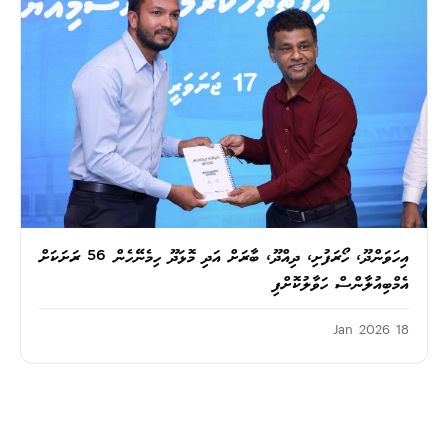
އިހަވަންދޫ، ހޯރަފުށި، ދިއްދޫ، ބާރަށް އަދި މޮޅަދޫ ހިމެނޭހެން 56 ރަށަކަށް
އެމްބިއުލާންސް ހަވާލުކޮށްފި
18 Jan 2026