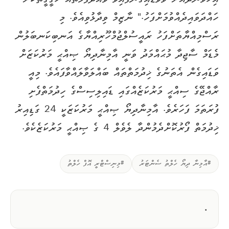
ހައްދަވައިދެއްވުމަށްފަހު." ނާޒިމް ވިދާޅުވިއެވެ. މި
ރަސްމިއްޔާތަށްފަހު ރައީސުލްޖުމްހޫރިއްޔާގެ އަނބިކަނބަލުން
މެޑަމް ސާޖިދާ މުޙައްމަދު ވަނީ އާމިނާދިޔޯ ޞިއްޙީ މަރުކަޒަށް
ވަޑައިގެން އެތަނުގެ ޚިދުމަތްތައް ބައްލަވާލައްވާފައެވެ. މިއީ
ރާއްޖޭގެ ސިއްޙީ މަރުކަޒެއްގައި ޑައިލިސިސްގެ ހިދުމަތްފެށި
ފުރަތަމަ ފަހަރެވެ. އާމިނާދިޔޯ ޞިއްޙީ މަރުކަޒަކީ 24 ގަޑިއިރު
ޚިދުމަތް ފޯރުކޮށްދެމުންދާ ލެވެލް 4 ގެ ޞިއްޙީ މަރުކަޒެކެވެ.
#އާމިނާ ދިޔޯ ހެލްތު ސެންޓަރު
#މިނިސްޓްރީ އޮފް ހެލްތު
.