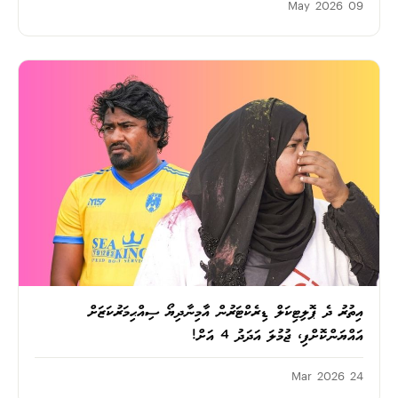
09 May 2026
އިތުރު ދެ ޕޮލިޓިކަލް ޑިރެކްޓަރުން އާމިނާދިޔޯ ސިއްޙިމަރުކަޒަށް
އައްޔަންކޮށްފި، ޖުމުލަ އަދަދު 4 އަށް!
24 Mar 2026