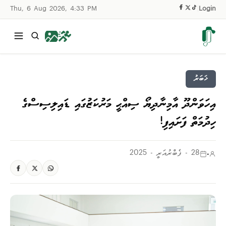
Thu, 6 Aug 2026, 4:33 PM
|
Login
ޚަބަރު
އިހަވަންދޫ އާމިނާދިޔޯ ސިއްޙީ މަރުކަޒުގައި ޑައިލިސިސްގެ
ހިދުމަތް ފަށައިފި!
.
28 - ފެބްރުއަރީ - 2025