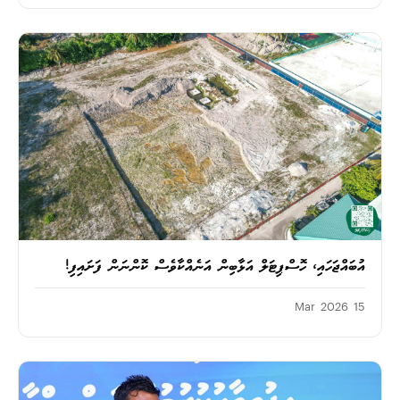
އުބައްޖަހައި، ހޮސްޕިޓަލް އަޅާބިން އަނެއްކާވެސް ކޮންނަން ފަށައިފި!
15 Mar 2026