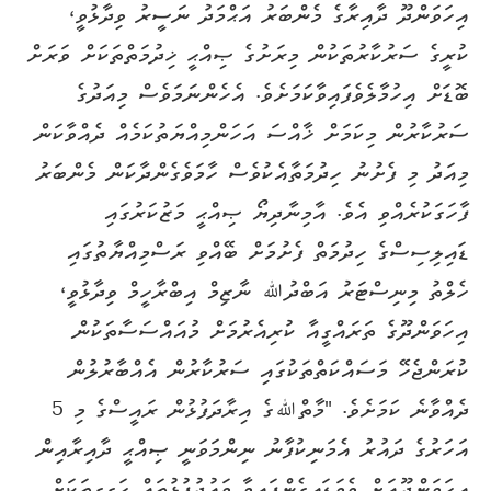
އިހަވަންދޫ ދާއިރާގެ މެންބަރު އަޙްމަދު ނަސީރު ވިދާޅުވީ،
ކުރީގެ ސަރުކާރުތަކުން މިރަށުގެ ޞިއްޙީ ޚިދުމަތްތަކަށް ވަރަށް
ބޮޑަށް އިހުމާލެވެފައިވާކަމަށެވެ. އެހެންނަމަވެސް މިއަދުގެ
ސަރުކާރުން މިކަމަށް ޚާއްސަ އަހަންމިއްޔަތުކަމެއް ދެއްވާކަން
މިއަދު މި ފެށުނު ހިދުމަތާއެކުވެސް ހާމަވެގެންދާކަން މެންބަރު
ފާހަގަކުރެއްވި އެވެ. އާމިނާދިޔޯ ޞިއްޙީ މަޒުކަރުގައި
ޑައިލިސިސްގެ ހިދުމަތް ފެށުމަށް ބޭއްވި ރަސްމިއްޔާތުގައި
ހެލްތު މިނިސްޓަރު އަބްދުﷲ ނާޒިމް އިބްރާހީމް ވިދާޅުވީ،
އިހަވަންދޫގެ ތަރައްގީއާ ކުރިއެރުމަށް މުއައްސަސާތަކުން
ކުރަންޖެހޭ މަސައްކަތްތަކުގައި ސަރުކާރުން އެއްބާރުލުން
ދެއްވާނެ ކަމަށެވެ. "މާތްﷲގެ އިރާދަފުޅުން ރައީސްގެ މި 5
އަހަރުގެ ދައުރު އެމަނިކުފާނު ނިންމަވަނީ ޞިއްޙީ ދާއިރާއިން
އިހަވަންދޫއަށް ވެވަޑައިގެންފައިވާ ވައުދުފުޅުތައް ހަގީގީތަކަށް