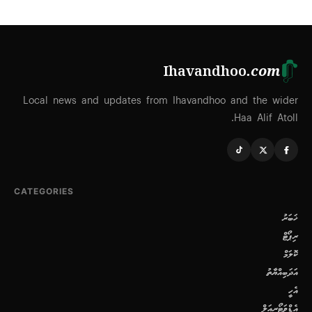
Ihavandhoo
.com
Local news and updates from Ihavandhoo and the wider
Haa Alif Atoll.
CATEGORIES
ޚަބަރު
ރިޕޯޓް
ކޮލަމް
އަދަބިއްޔާތު
އެހީ
އެޑްވަޓޯރިއަލް