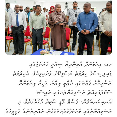
ހއ. އިހަވަންދޫ އާމިނާދިޔޯ ސިއްޙީ މަރުކަޒުގައި
ޑައިލިސިސްގެ ހިދުމަތް ރަސްމީކޮށް ފަށައިފިއެވެ. އެހިދުމަތް
ރަސްމީކޮށް ފައްޓަވައި ދެއްވީ އިއްޔަ ހަވީރު އިހަވަންދޫ
ސްކޫލްގައިއޮތް ރަސްމިއްޔާތެއްގައި ރައީސްގެ
އަނބިކަނބަލުން، ފަސްޓް ލޭޑީ ސާޖިދާ މުހައްމަދެވެ. މި
ރަސްމިއްޔާތުގައި ވާހަކަފުޅުދައްކަވަމުން ރައްޔިތުންގެ މަޖިލީހުގެ