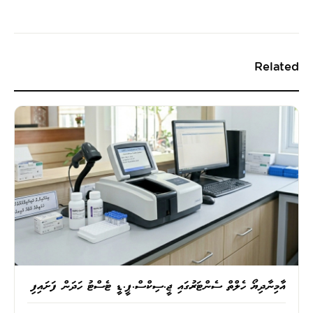
Related
އާމިނާދިޔޯ ހެލްތް ސެންޓަރުގައި ޖީ.ސިކްސް.ޕީ.ޑީ ޓެސްޓު ހަދަން ފަށައިފި