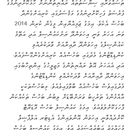
ތަސައްވަރާއި ސިޔާސަތުތައް ރައްޔިތުންނަށް ހާމަކޮށްދިނުމުގެ
ފުރުސަތު ފަހިކޮށްދިނުމުގެ މަޤުސަދުގައި ކުރިއަށްގެންދާ
ބަހުސް އެކެވެ. އިމަގު ޖަމިއްޔާއިން މީގެން ކުރިން 2014
ވަނަ އަހަރު ވަނީ އިހަވަންދޫ ރަށުކައުންސިލް އަދި އަތޮޅު
ކައުންސިލްގެ އިހަވަންދޫ ދާއިރާއަށް ވާދަކުރެއްވި
ކެންޑިޑޭޓުންގެ މެދުގައި ބަހުސްއެއް ކުރިއަށްގެންގޮސްފައެވެ.
އަދި އެއަހަރު އޮތް ރައްޔިތުންގެ މަޖިލީހުގެ އިންތިހާބުގައި
އިހަވަންދޫ ދާއިރާއަށް ވާދަކުރެއްވި ކެންޑިޑޭޓުންގެ
މެދުގައިވެސް ބަހުސްއެއް ބާވާފައިވެއެވެ. މިބަހުސްތަކަކީ
އާއްމުންގެ ތަރުހީބު ވަރަށްބޮޑަށް ލިބުނު ބަހުސް ތަކެއްކަން
ފާހަގަކޮށްލެވެއެވެ. އިމަގު ކައުންސިލް ބަހުސް މޮޑަރޭޓް
ކޮށްދެއްވާނީ އިހަވަން އޮންލައިންގެ އެޑިޓަރ އަލްފާޟިލް
މުހައްމަދު އަބުދުއްސަމަދު އެވެ. އިމަގު ކައުންސިލް ބަހުސް