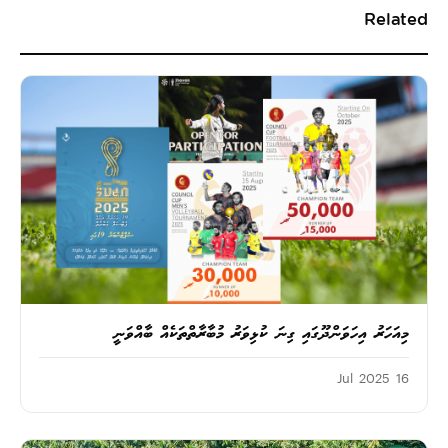
Related
މިއަހަރު އިހަވަންދޫގައި ގިނަ ކުޅިވަރު މުބާރާތްތަކެއް ބާއްވަނީ
16 Jul 2025