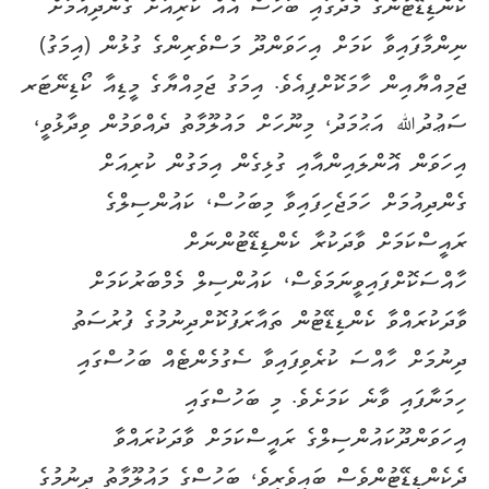
ކެންޑިޑޭޓުންގެ މެދުގައި ބަހުސް އެއް ކުރިއަށް ގެންދިއުމަށް
ނިންމާފައިވާ ކަމަށް އިހަވަންދޫ މަސްވެރިންގެ ގުޅުން (އިމަގު)
ޖަމިއްޔާއިން ހާމަކޮށްފިއެވެ. އިމަގު ޖަމިއްޔާގެ މީޑިއާ ކޯޑިނޭޓަރ
ސަޢުދުﷲ އަޙުމަދު، މިނޫހަށް މައުލޫމާތު ދެއްވަމުން ވިދާޅުވީ،
އިހަވަން އޮންލައިންއާއި ގުޅިގެން އިމަގުން ކުރިއަށް
ގެންދިއުމަށް ހަމަޖެހިފައިވާ މިބަހުސް، ކައުންސިލްގެ
ރައީސްކަމަށް ވާދަކުރާ ކެންޑިޑޭޓުންނަށް
ހާއްސަކޮށްފައިވީނަމަވެސް، ކައުންސިލް މެމްބަރުކަމަށް
ވާދަކުރައްވާ ކެންޑިޑޭޓުން ތައާރަފުކޮށްދިނުމުގެ ފުރުސަތު
ދިނުމަށް ހާއްސަ ކުރެވިފައިވާ ސެގުމެންޓެއް ބަހުސްގައި
ހިމަނާފައި ވާނެ ކަމަށެވެ. މި ބަހުސްގައި
އިހަވަންދޫކައުންސިލްގެ ރައީސްކަމަށް ވާދަކުރައްވާ
ދެކެންޑިޑޭޓުންވެސް ބައިވެރިވެ، ބަހުސްގެ މައުލޫމާތު ދިނުމުގެ