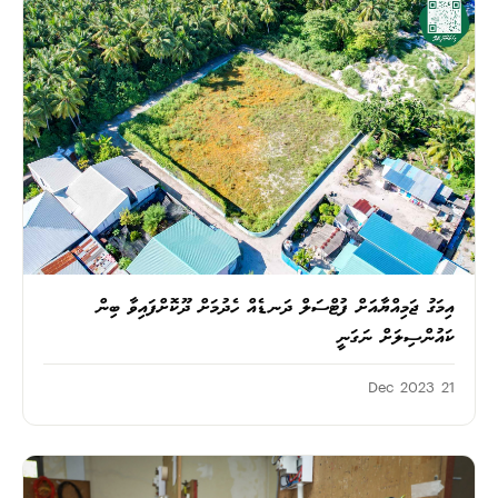
އިމަގު ޖަމިއްޔާއަށް ފުޓްސަލް ދަނޑެއް ހެދުމަށް ދޫކޮށްފައިވާ ބިން
ކައުންސިލަށް ނަގަނީ
21 Dec 2023