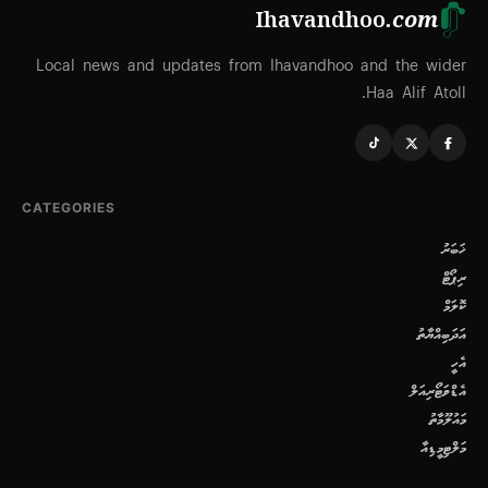
Ihavandhoo
.com
Local news and updates from Ihavandhoo and the wider
Haa Alif Atoll.
CATEGORIES
ޚަބަރު
ރިޕޯޓް
ކޮލަމް
އަދަބިއްޔާތު
އެހީ
އެޑްވަޓޯރިއަލް
މައުލޫމާތު
މަލްޓިމީޑިއާ