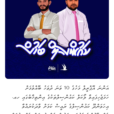
އަންނަ އޭޕްރީލް މަހުގެ 10 ވަނަ ދުވަހު ބޭއްވުމަށް
ހަމަޖެހިފައިވާ ލޯކަލް ކައުންސިލްތަކުގެ އިންތިޚާބުގައި ހއ.
އިހަވަންދޫ ކައުންސިލްގެ ރައީސް ކަމަށް ވާދަކުރައްވާ