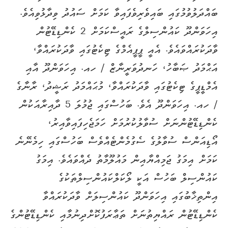
ބައްދަލުވުމުގައި ބައިވެރިވެފައިވާ ކަމަށް ސައުދު ވިދާޅުވިއެވެ.
އިހަވަންދޫ ކައުންސިލްގެ ރައީސްކަމަށް 2 ކެންޑިޑޭޓުން
ވާދަކުރައްވައެވެ. އެއީ ޕީޕީއެމްގެ ޓިކެޓުގައި ވާދަކުރައްވާ،
އަޙްމަދު ޞަބާހު، ހަނދުވަރީނާޒް / ހއ. އިހަވަންދޫ އާއި
އެމްޑީޕީގެ ޓިކެޓުގައި ވާދަކުރައްވާ، މުޙައްމަދު ރަޝީދު، ރާނާގެ
/ ހއ. އިހަވަންދޫ އެވެ. ބަހުސްގައި ޖުމުލަ 5 ދާއިރާއަކުން
ކެންޑިޑޭޓުންނަށް ސުވާލުކުރުމަށް ހަމަޖެހިފައިވާއިރު،
އޯޑިއަންސް ސުވާލުގެ ސެގުމެންޓެއްވެސް ބަހުސްގައި ހިމެނޭނެ
ކަމަށް އިމަގު ޖަމިއްޔާއިން މައުލޫމާތު ދެއްވައެވެ. އިމަގު
ކައުންސިލް ބަހުސް އަކީ ލޯކަލްކައުންސިލްތަކުގެ
އިންތިޚާބުގައި އިހަވަންދޫ ކައުންސިލަށް ވާދަކުރައްވާ
ކެންޑިޑޭޓުން ރައްޔިތުނަށް ތަޢާރަފުކޮށްދިނުމާއި ކެންޑިޑޭޓުންގެ