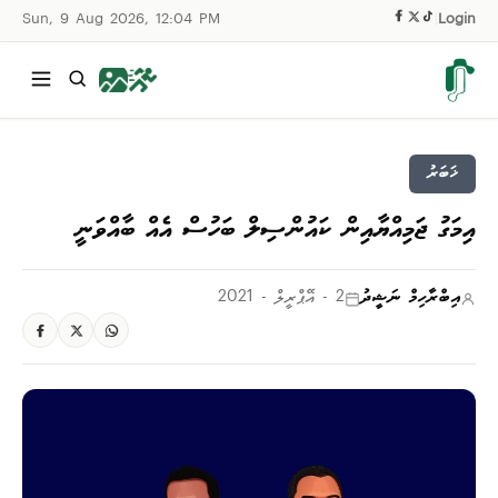
Sun, 9 Aug 2026, 12:04 PM
|
Login
ޚަބަރު
އިމަގު ޖަމިއްޔާއިން ކައުންސިލް ބަހުސް އެއް ބާއްވަނީ
އިބްރާހިމް ނަޝީދު
2 - އޭޕްރީލް - 2021