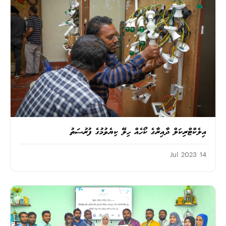
އިލެކްޓްރިކަލް ދާއިރާގެ ކޯހެއް ހިލޭ ކިޔެވުމުގެ ފުރުސަތު
14 Jul 2023