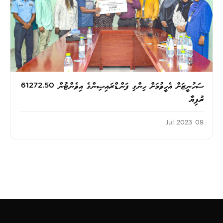
ސަހުނީޒަށް އެހީވުމަށް ހިންގި ފަންޑްރައިސިންގެ އިވެންޓުން 61272.50
ރުފިޔާ
09 Jul 2023