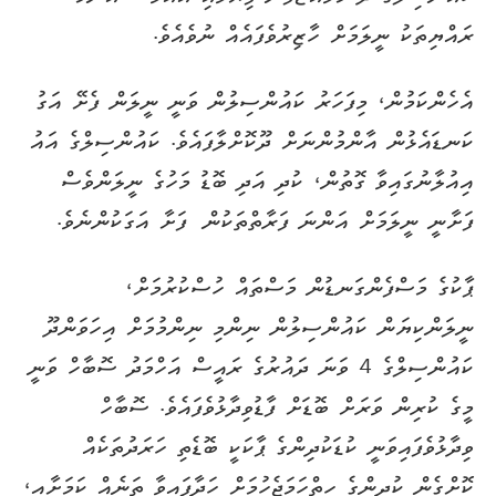
ރައްޔިތަކު ނީލަމަށް ހާޒިރުވެފައެއް ނުވެއެވެ.
އެހެންކަމުން، މިފަހަރު ކައުންސިލުން ވަނީ ނީލަން ފެށޭ އަގު
ކަނޑައެޅުން އާންމުންނަށް ދޫކޮށްލާފައެވެ. ކައުންސިލްގެ އައު
އިއުލާނުގައިވާ ގޮތުން، ކުދި އަދި ބޮޑު މަހުގެ ނީލަންވެސް
ފަށާނީ ނީލަމަށް އަންނަ ފަރާތްތަކުން ފަށާ އަގަކުންނެވެ.
ޕާކުގެ މަސްފެންގަނޑުން މަސްތައް ހުސްކުރުމަށް،
ނީލަންކިޔަން ކައުންސިލުން ނިންމި ނިންމުމަށް އިހަވަންދޫ
ކައުންސިލްގެ 4 ވަނަ ދައުރުގެ ރައީސް އަހްމަދު ސޮބާހް ވަނީ
މީގެ ކުރިން ވަރަށް ބޮޑަށް ފާޑުވިދާޅުވެފައެވެ. ސޮބާހް
ވިދާޅުވެފައިވަނީ ކުޑަކުދިންގެ ޕާކަކީ ބޮޑެތި ހަރަދުތަކެއް
ކޮށްގެން ކުދިންގެ ހިތްހަމަޖެހުމަށް ހަދާފައިވާ ތަނެއް ކަމަށާއި،