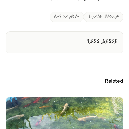
#އިހަވަންދޫ ކައުންސިލް
#ކުޑަކުދިންގެ ޕާރކް
މުޙައްމަދު އަކުރަމް
Related