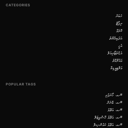
CATEGORIES
ޚަބަރު
ރިޕޯޓް
ކޮލަމް
އަދަބިއްޔާތު
އެހީ
އެޑްވަޓޯރިއަލް
މައުލޫމާތު
މަލްޓިމީޑިއާ
POPULAR TAGS
#ހއ. ހޯރަފުށި
#ހއ. ބާރަށް
#ހއ. އަތޮޅު
#ހއ. އަތޮޅު ހޮސްޕިޓަލް
#ހއ. އަތޮޅު ކައުންސިލް