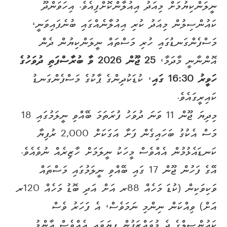
ނީލަންކިޔުމަށް މިއަދު އިއުލާންކޮށްފިއެވެ. އިހަވަންދޫ
ކައުންސިލުން މިއަދު ކުރި އިއުލާނެއްގައި ބުނެފައިވަނީ،
މަސްފެންގަނޑުގައި ހުރި މަސްތައް ނީލަންކިޔުން ދެން
އޮންނާނީ މާދަމާ،
25 ޖޫން 2026 ވާ ބުރާސްފަތި ދުވަހުގެ
ހަވީރު 16:30 ގައި
، ކުޑަކުދިންގެ ޕާކުގެ މަސްފެންގަނޑު
ކައިރީގައެވެ.
މިދިޔަ ޖޫން 11 ވަނަ ދުވަހު ފުރަތަމަ ބޭއްވި ނީލަމުގައި 18
މަސް އެކުގު ބަހައިގެން ފަށާ އަގަކަށް 2,000 ރުފިޔާ
ކަނޑައެޅުމުން އެއްވެސް މީހަކު ނީލަމަށް ހާޒިރެއް ނުވެއެވެ.
އޭގެ ފަހުން ޖޫން 17 ގައި ބޭއްވި ނީލަމުގައި މަސްތައް
ވަކިވަކިން (ކުޑަ މަހެއް 88ރ އަށް އަދި ބޮޑު މަހެއް 120ރ
އަށް) ވިއްކަން ނިންމި ނަމަވެސް، އެ ފަހަރު ވެސް
ކައުންސިލްގެ ދެ މުވައްޒަފުން ފިޔަވައި އެއްވެސް އާންމު