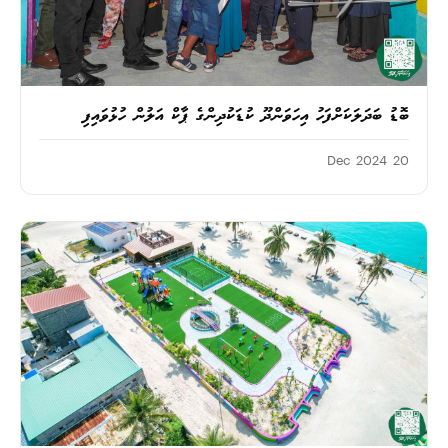
ބޮޑު ބަދަލަކަށްފަހު އިހަވަންދޫ ކުޑަކުދިންގެ ޕާކް އަލުން ހުޅުވައިފި
20 Dec 2024