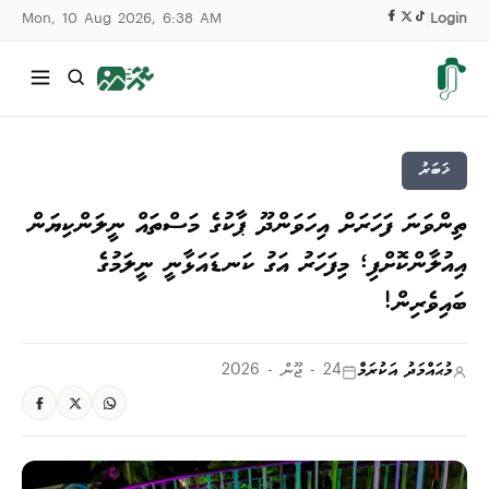
Mon, 10 Aug 2026, 6:38 AM
|
Login
ޚަބަރު
ތިންވަނަ ފަހަރަށް އިހަވަންދޫ ޕާކުގެ މަސްތައް ނީލަންކިޔަން
އިއުލާންކޮށްފި؛ މިފަހަރު އަގު ކަނޑައަޅާނީ ނީލަމުގެ
ބައިވެރިން!
މުޙައްމަދު އަކުރަމް
24 - ޖޫން - 2026