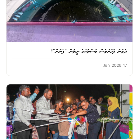
ދެވަނަ ފަހަރުވެސް މަސްތަކުގެ ނީލަން "ފެނަށް"!
17 Jun 2026