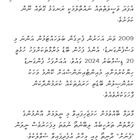
އެފަދަ ވަސީލަތްތައް ނައްތާލުމަކީ ރަނގަޅު ގޮތެއް ނޫން
ކަމަށެވެ.
2009 ވަނަ އަހަރުން ފެށިގެން ބަލަހައްޓަމުން އަންނަ މި
މަސްފެންގަނޑު، އެންމެ ފަހުން ބޮޑު މަރާމާތަކަށްފަހު ހުޅުވީ
20 ޑިސެމްބަރު 2024 ގައެވެ. އެއަށްފަހު ފެންގަނޑު
ހިޔާކުރުމަށާއި މެއިންޓެއިނަންސްއަށް ކޮންމެ މަހަކު
ކައުންސިލުން ބޮޑެތި ހަރަދުތަކެއް ކުރަމުންދާކަން
ފާހަގަކުރެވެއެވެ.
މާދަމާ ބޭއްވުމަށް ހަމަޖެހިފައިވާ މި ނީލަމަށް އާންމުންގެ
ފަރާތުން ތަރުހީބެއް ލިބޭނެތޯ ނުވަތަ މިފަހަރުވެސް ނީލަން
"ފެނަށް" ދާނީތޯ މިއީ މިހާރު އުފެދިފައިވާ ސުވާލެކެވެ.