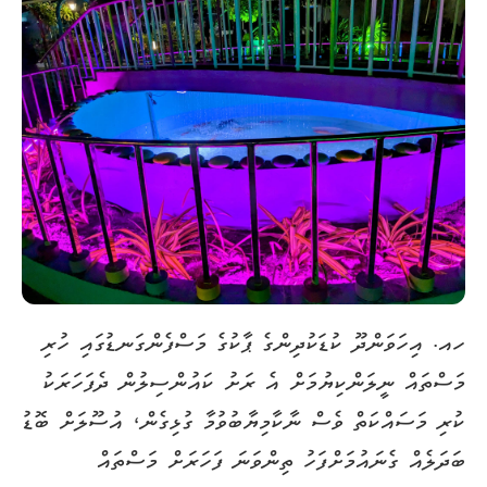
ހއ. އިހަވަންދޫ ކުޑަކުދިންގެ ޕާކުގެ މަސްފެންގަނޑުގައި ހުރި
މަސްތައް ނީލަންކިޔުމަށް އެ ރަށު ކައުންސިލުން ދެފަހަރަކު
ކުރި މަސައްކަތް ވެސް ނާކާމިޔާބުވުމާ ގުޅިގެން، އުސޫލަށް ބޮޑު
ބަދަލެއް ގެނައުމަށްފަހު ތިންވަނަ ފަހަރަށް މަސްތައް