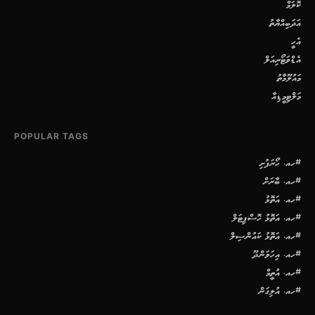
ކޮލަމް
އަދަބިއްޔާތު
އެހީ
އެޑްވަޓޯރިއަލް
މައުލޫމާތު
މަލްޓިމީޑިއާ
POPULAR TAGS
#ހއ. ހޯރަފުށި
#ހއ. ބާރަށް
#ހއ. އަތޮޅު
#ހއ. އަތޮޅު ހޮސްޕިޓަލް
#ހއ. އަތޮޅު ކައުންސިލް
#ހއ. އިހަވަންދޫ
#ހއ. އުތީމް
#ހއ. އުލިގަން