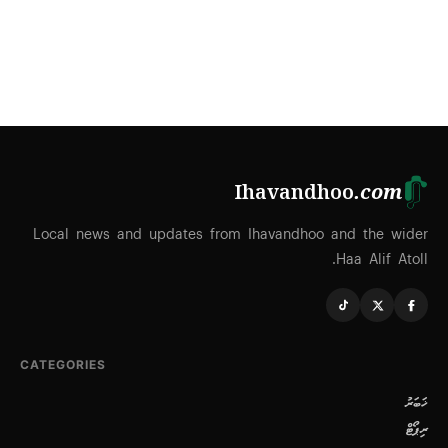
Ihavandhoo
.com
Local news and updates from Ihavandhoo and the wider
Haa Alif Atoll.
CATEGORIES
ޚަބަރު
ރިޕޯޓް