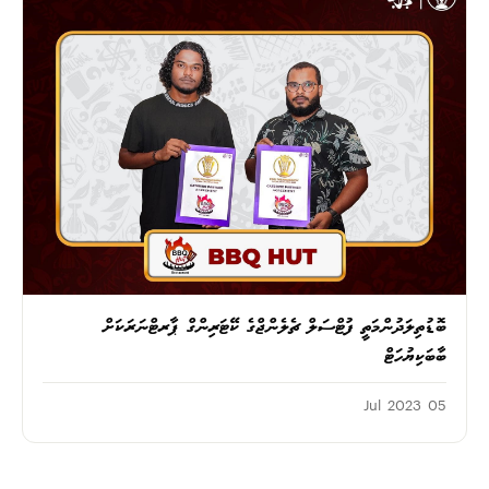
ބޮޑުތިލަދުންމަތީ ފުޓްސަލް ޗެލެންޖްގެ ކޭޓަރިންގް ޕާރޓްނަރަކަށް
ބާބަކިޔުހަޓް
05 Jul 2023