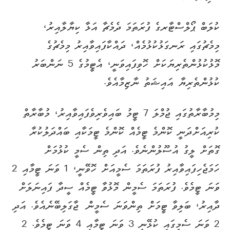
ކުލަބް ޕޯލްސްޓާރގެ ފުރަތަމަ ދެމެޗާ އަޅާ ކިޔާލާއިރު،
މިމެޗުގައި ރަނގަޅުކުޅުމެއް، ދައްކާފައިވާއިރު މިމެޗުގެ
މޮޅުކުޅުންތެރިޔަކަށް ހޮވިފައިވަނީ، އެޓީމުގެ 5 ނަންބަރު
ކުޅުންތެރިޔާ އައިޝަތު ނާޒިމާއެވެ.
މިމުބާރާތުގައި ޖުމްލަ 7 ޓީމު ބައިވެރިވެފައިވާއިރު، މުބާރާތް
ކުރިއަށްދަނީ ކޮންމެ ޓީމެއް ކޮންމެ ޓީމަކާއި ބައްދަލުކުރާ
ގޮތަށް ލީގު އުސޫލުންނެވެ. އަދި ތިން ސެމީ ކުޅުމަށް
ހަމަޖެހިފައިވާއިރު ފުރަތަމަ ސެމީއަށް ހޮވޭނީ، 1 ވަނަ ޓީމާއި 2
ވަނަ ޓީމެވެ. ފުރަތަމަ ސެމީން މޮޅުވާ ޓީމެއް ސީދާ ފައިނަލަށް
ދާއިރު، ބަލިވާ ޓީމަށް ތިންވަނަ ސެމީން ޖާގަލިބޭނެއެވެ. އަދި
2 ވަނަ ސެމީގައި ކުޅޭނީ 3 ވަނަ ޓީމާއި 4 ވަނަ ޓީމެވެ. 2