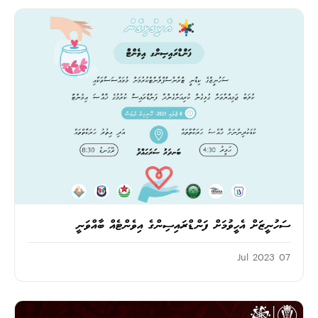
ސަހުނީޒަށް އެހީވުމަށް ފަންޑްރައިސިންގެ އިވެންޓެއް ބާއްވަނީ
07 Jul 2023