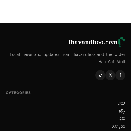
Ihavandhoo
.com
Local news and updates from Ihavandhoo and the wider
Haa Alif Atoll.
CATEGORIES
ޚަބަރު
ރިޕޯޓް
ކޮލަމް
އަދަބިއްޔާތު