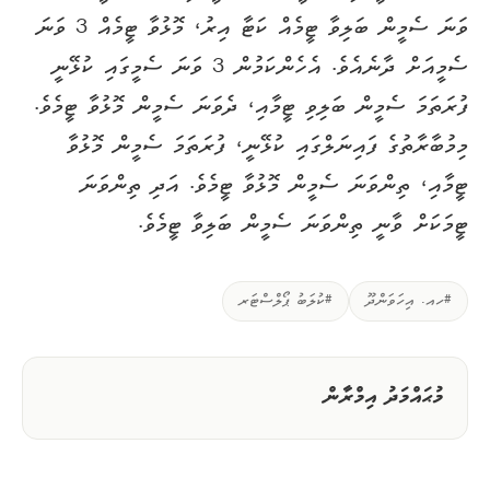
ވަނަ ސެމީން ބަލިވާ ޓީމެއް ކަޓާ އިރު، މޮޅުވާ ޓީމެއް 3 ވަނަ
ސެމީއަށް ދާނެއެވެ. އެހެންކަމުން 3 ވަނަ ސެމީގައި ކުޅޭނީ
ފުރަތަމަ ސެމީން ބަލިވި ޓީމާއި، ދެވަނަ ސެމީން މޮޅުވާ ޓީމެވެ.
މިމުބާރާތުގެ ފައިނަލްގައި ކުޅޭނީ، ފުރަތަމަ ސެމީން މޮޅުވާ
ޓީމާއި، ތިންވަނަ ސެމީން މޮޅުވާ ޓީމެވެ. އަދި ތިންވަނަ
ޓީމަކަށް ވާނީ ތިންވަނަ ސެމީން ބަލިވާ ޓީމެވެ.
#ހއ. އިހަވަންދޫ
#ކުލަބު ޕޯލްސްޓަރ
މުޙައްމަދު އިމްރާން