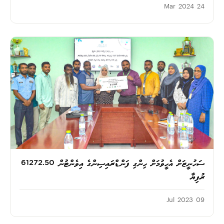
24 Mar 2024
ސަހުނީޒަށް އެހީވުމަށް ހިންގި ފަންޑްރައިސިންގެ އިވެންޓުން 61272.50
ރުފިޔާ
09 Jul 2023