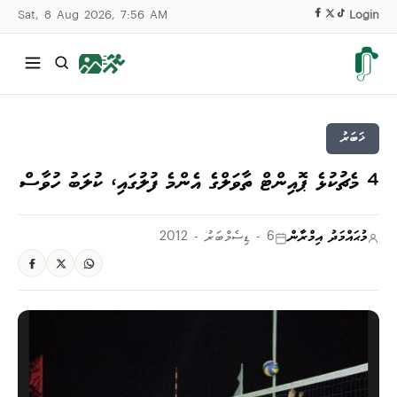
Sat, 8 Aug 2026, 7:56 AM
|
Login
ޚަބަރު
4 މެޗުކުޅެ ޕޮއިންޓް ތާވަލްގެ އެންމެ ފުލުގައި، ކުލަބު ހުވާސް
މުޙައްމަދު އިމްރާން
6 - ޑިސެމްބަރު - 2012