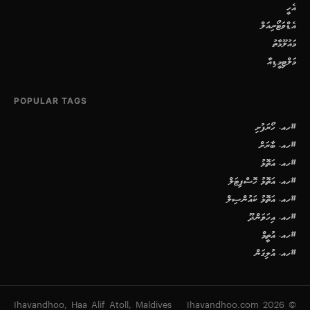
އެހީ
އެޑްވަޓޯރިއަލް
މައުލޫމާތު
މަލްޓިމީޑިއާ
POPULAR TAGS
#ހއ. ހޯރަފުށި
#ހއ. ބާރަށް
#ހއ. އަތޮޅު
#ހއ. އަތޮޅު ހޮސްޕިޓަލް
#ހއ. އަތޮޅު ކައުންސިލް
#ހއ. އިހަވަންދޫ
#ހއ. އުތީމް
#ހއ. އުލިގަން
Ihavandhoo, Haa Alif Atoll, Maldives
© 2026 Ihavandhoo.com