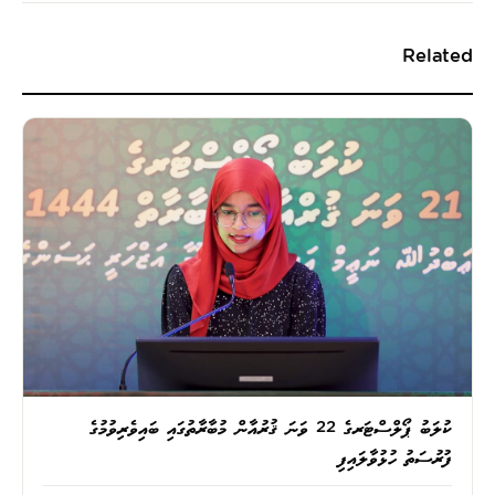
Related
ކުލަބު ޕޯލްސްޓަރގެ 22 ވަނަ ޤުރުއާން މުބާރާތުގައި ބައިވެރިވުމުގެ
ފުރުސަތު ހުޅުވާލައިފި