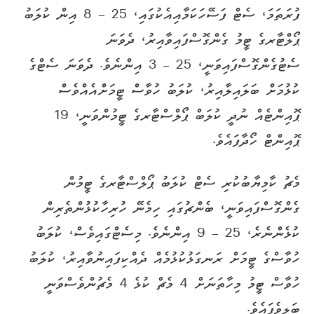
ފުރަތަމަ، ސެޓް ފަސޭހަކަމާއިއެކުގައި، 25 – 8 އިން ކުލަބު
ޕޯލްޓާރގެ ޓީމު ގެންގޮސްފައިވާއިރު، ދެވަނަ
ސެޓުގެންގޮސްފައިވަނީ، 25 – 3 އިންނެވެ. ދެވަނަ ސެޓްގެ
ކުޅުމަށް ބަލައިލާއިރު، ކުލަބު ހުވާސް ޓީމަށްއެއްވެސް
ޕޮއިންޓެއް ނުދީ ކުލަބް ޕޯލްސްޓާރގެ ޓީމުންވަނީ، 19
ޕޮއިންޓް ހޯދާފައެވެ.
މެޗު ކާމިޔާބުކުރި ސެޓް ކުލަބު ޕޯލްސްޓާރގެ ޓީމުން
ގެންގޮސްފައިވަނީ، ބެންޗުގައި ހިމެނޭ ހުރިހާކުޅުންތެރިން
ކުޅެންނެރެ، 25 – 9 އިންނެވެ. މިސެޓްގައިވެސް، ކުލަބު
ހުވާސްގެ ޓީމަށް ރަނގަޅުކުޅުމެއް ދެއްކިފައިނުވާއިރު، ކުލަބު
ހުވާސް ޓީމު މިހާތަނަށް 4 މެޗް ކުޅެ 4 މެޗުންވެސްވަނީ
ބަލިވެފައެވެ.