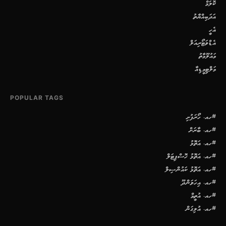
ކޮލަމް
އަދަބިއްޔާތު
އެހީ
އެޑްވަޓޯރިއަލް
މައުލޫމާތު
މަލްޓިމީޑިއާ
POPULAR TAGS
#ހއ. ހޯރަފުށި
#ހއ. ބާރަށް
#ހއ. އަތޮޅު
#ހއ. އަތޮޅު ހޮސްޕިޓަލް
#ހއ. އަތޮޅު ކައުންސިލް
#ހއ. އިހަވަންދޫ
#ހއ. އުތީމް
#ހއ. އުލިގަން