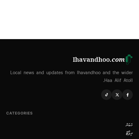
Ihavandhoo
.com
Local news and updates from Ihavandhoo and the wider
Haa Alif Atoll.
CATEGORIES
ޚަބަރު
ރިޕޯޓް