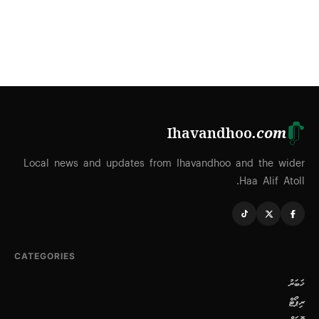
Ihavandhoo
.com
Local news and updates from Ihavandhoo and the wider
Haa Alif Atoll.
CATEGORIES
ޚަބަރު
ރިޕޯޓް