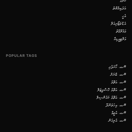
ކޮލަމް
އަދަބިއްޔާތު
އެހީ
އެޑްވަޓޯރިއަލް
މައުލޫމާތު
މަލްޓިމީޑިއާ
POPULAR TAGS
#ހއ. ހޯރަފުށި
#ހއ. ބާރަށް
#ހއ. އަތޮޅު
#ހއ. އަތޮޅު ހޮސްޕިޓަލް
#ހއ. އަތޮޅު ކައުންސިލް
#ހއ. އިހަވަންދޫ
#ހއ. އުތީމް
#ހއ. އުލިގަން